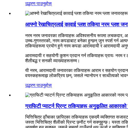
उद्धरण पाउनुहोस्
आफ्नो रेखाचित्रलाई कावाई प्लश तकिया नरम प्लश जना
नरम नरम जनावरका तकियाहरू अविश्वसनीय रूपमा लचकदार, आरामदाय
उच्च-गुणस्तरको, नरम कपडाबाट बनेका हुन्छन् जुन स्पर्श गर्न अत
तकियाहरूमा प्रयोग हुने नरम कपडा आरामदायी र आरामदायी अनुभूत
आरामदायी र सहयोगी कुशन प्रदान गर्न तकियाहरू प्रायः नरम र 
शैलीबद्ध र सनकी व्याख्याहरूसम्म।
यी नरम, आरामदायी जनावरका तकियाहरू आराम र सहयोग प्रदान गर
वयस्कहरूमाझ लोकप्रिय छन्, जसले न्यानोपन र साथीत्वको भावना
उद्धरण पाउनुहोस्
ग्राफिटी प्याटर्न प्रिन्ट तकियाहरू अनुकूलित आकारक
भित्तिचित्र ढाँचाका छापिएका तकियाहरू एकदमै व्यक्तिगत सजावट ह
जस्ता भित्तिचित्र शैलीको प्रिन्ट छनौट गर्न सक्नुहुन्छ। यस्ता
आकर्षण हुन सक्छन्, जसले सम्पूर्ण ठाउँलाई थप ऊर्जा र व्यक्ति