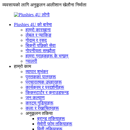
व्यवसायको लागि अनुकूलन आलीशान खेलौना निर्माता
Plushies 4U को बारेमा
हाम्रो कारखाना
लेबल र प्याकिङ
गोदाम र रसद
बिक्री पछिको सेवा
गोपनीयता सम्झौता
हाम्रा ग्राहकहरू के भन्छन्
ग्यालरी
हाम्रो काम
व्यापार शुभंकर
पुस्तकका पात्रहरू
प्रचारात्मक उपहारहरू
कार्यक्रम र प्रदर्शनीहरू
किकस्टार्टर र क्राउडफन्ड
जन कल्याण
कस्टम गुडियाहरू
कला र रेखाचित्रहरू
अनुकूलन तकिया
ब्रान्ड तकियाहरू
मेमोरी फोम तकियाहरू
मिनी तकियाहरू