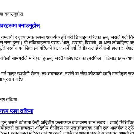
वरहरूमा बनाउनुहोस्
ी र दृश्यात्मक रूपमा आकर्षक हुने गरी डिजाइन गरिएका छन्, जसले गर्दा तिनीहर
्यन्तै नरम हुन्छ। यी तकियाहरूमा प्रायः भालु, खरायो, बिरालो, वा अन्य लोकप्र
ि प्रदान गर्न डिजाइन गरिएको हो, जसले गर्दा तिनीहरूलाई अँगालो हाल्न र अँगा
लचिलो सामग्रीले भरिएका हुन्छन्, जस्तै पलिएस्टर फाइबरफिल। डिजाइनहरू व्य
्न मात्र उपयोगी छैनन्, तर शयनकक्ष, नर्सरी वा खेल कोठाको लागि मनमोहक सज
 प्रदान गर्दछ।
ो नरम प्लश तकिया
ुन् जसले कोठामा केही अद्वितीय कलात्मक वातावरण थप्न सक्छ। तपाईं भित्तिचित्र
 तकियाहरूले सामान्यतया अद्वितीय शैलीहरू मन पराउनेहरूका लागि एक आकर्षक र ट्र
त्व दिन्छ। अनुकूलित मुद्रित तकियाहरूले तपाईंलाई आफ्नो घरको सजावटमा आफ्नो व