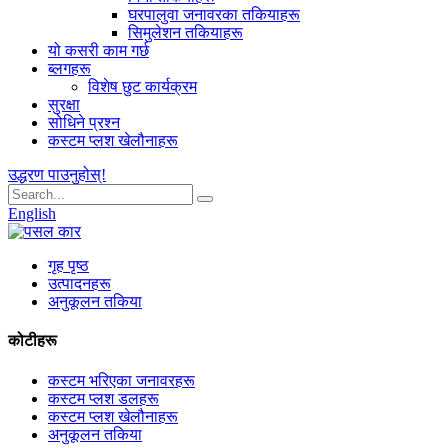
घरपालुवा जनावरका तकियाहरू
सिमुलेशन तकियाहरू
यो कसरी काम गर्छ
ब्लगहरू
विशेष छुट कार्यक्रम
सुरक्षा
सोधिने प्रश्न
कस्टम प्लश खेलौनाहरू
उद्धरण पाउनुहोस्!
English
गृह पृष्ठ
उत्पादनहरू
अनुकूलन तकिया
कोटीहरू
कस्टम भरिएका जनावरहरू
कस्टम प्लश डलहरू
कस्टम प्लश खेलौनाहरू
अनुकूलन तकिया