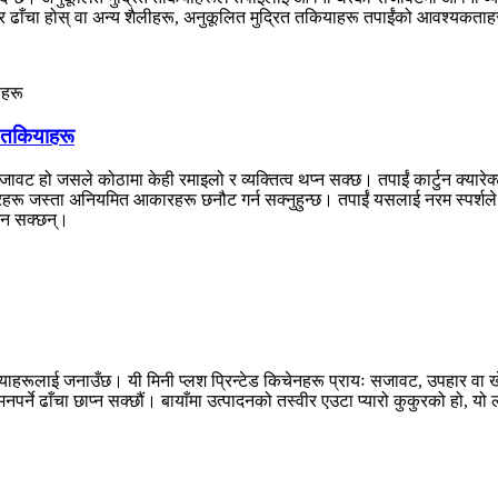
त्र ढाँचा होस् वा अन्य शैलीहरू, अनुकूलित मुद्रित तकियाहरू तपाईंको आवश्यकताह
र तकियाहरू
जावट हो जसले कोठामा केही रमाइलो र व्यक्तित्व थप्न सक्छ। तपाईं कार्टुन क्या
कारहरू जस्ता अनियमित आकारहरू छनौट गर्न सक्नुहुन्छ। तपाईं यसलाई नरम स्पर्शले 
उन सक्छन्।
कियाहरूलाई जनाउँछ। यी मिनी प्लश प्रिन्टेड किचेनहरू प्रायः सजावट, उपहार वा
ो मनपर्ने ढाँचा छाप्न सक्छौं। बायाँमा उत्पादनको तस्वीर एउटा प्यारो कुकुरको ह