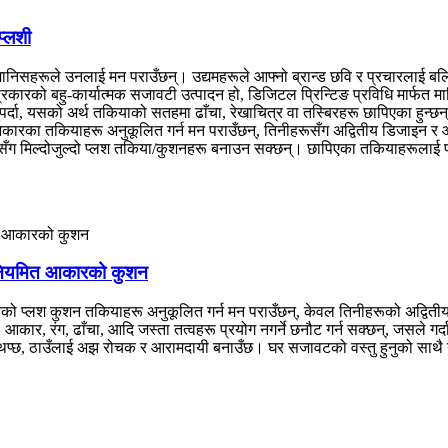
्लशी
ानिसहरूले उनलाई मन पराउँछन्। उद्यमहरूले आफ्नो ब्रान्ड छवि र प्रचारलाई ब
रकारको बहु-कार्यात्मक सजावटी उत्पादन हो, डिजिटल प्रिन्टिङ प्रविधि मार्फत 
ुपर्दा, यसको अर्थ तकियाको सतहमा ढाँचा, रेखाचित्र वा तस्बिरहरू छापिएका हुन्छन
 आकारका तकियाहरू अनुकूलित गर्न मन पराउँछन्, तिनीहरूसँग अद्वितीय डिजाइन 
लीहरूसँग मिल्दोजुल्दो प्लश तकिया/कुशनहरू बनाउन सक्छन्। छापिएका तकियाहरूल
नियमित आकारको कुशन
रको प्लश कुशन तकियाहरू अनुकूलित गर्न मन पराउँछन्, केवल तिनीहरूको अद्वित
, आकार, रंग, ढाँचा, आदि जस्ता तत्वहरू प्रयोग नगर्ने छनौट गर्न सक्छन्, जसले ग
त्व थप्छ, ठाउँलाई अझ रोचक र आरामदायी बनाउँछ। घर सजावटको वस्तु हुनुको साथ