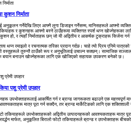
 कुशन निर्माता
नुकूलन गर्नेदेखि लिएर आफ्नै लुगा डिजाइन गर्नेसम्म, मानिसहरूले आफ्नो व्यक्तित्
ाहरू र कुशनहरू आफ्नो बस्ने ठाउँहरूमा व्यक्तिगत स्पर्श थप्न खोज्नेहरूका ल
 हो, र त्यहाँ निर्माताहरू छन् जो यी अद्वितीय र आकर्षक टुक्राहरू सिर्जना गर्न 
व थप्न रमाइलो र रचनात्मक तरिका प्रदान गर्दछ। चाहे त्यो प्रिय एनिमे पात्रको
तुहरूले तुरुन्तै ठाउँको रूप र अनुभूतिलाई उचाल्न सक्छन्। सामाजिक सञ्जालको उदय
 बयान बनाउन खोज्नेहरूका लागि एक खोजिएको सहायक उपकरण बनेको छ।
िया पशु प्रेमी उपहार
नहरू उपभोक्ताहरूलाई आकर्षित गर्न र ब्रान्ड जागरूकता बढाउने एक महत्त्वपूर्ण 
श्यकताहरू मात्र पूरा गर्न सक्दैन, तर ब्रान्ड मार्केटिङको लागि एक शक्तिशा
ो तकियाहरूले उपभोक्ताहरूको अद्वितीय उत्पादनहरूको आवश्यकताहरू मात्र पूरा 
्रवर्द्धन मार्फत, अनुकूलित बिरालो फोटो तकियाहरूले ब्रान्ड र उपभोक्ताहरू बी