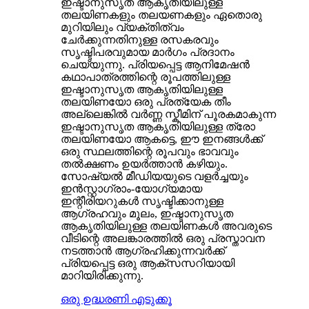
ഇഷ്ടാനുസൃത ആകൃതിയിലുള്ള
തലയിണകളും തലയണകളും ഏതൊരു
മുറിയിലും വ്യക്തിത്വം
ചേർക്കുന്നതിനുള്ള രസകരവും
സൃഷ്ടിപരവുമായ മാർഗം പ്രദാനം
ചെയ്യുന്നു. പ്രിയപ്പെട്ട ആനിമേഷൻ
കഥാപാത്രത്തിന്റെ രൂപത്തിലുള്ള
ഇഷ്ടാനുസൃത ആകൃതിയിലുള്ള
തലയിണയോ ഒരു പ്രത്യേക തീം
അല്ലെങ്കിൽ വർണ്ണ സ്കീമിന് പൂരകമാകുന്ന
ഇഷ്ടാനുസൃത ആകൃതിയിലുള്ള ത്രോ
തലയിണയോ ആകട്ടെ, ഈ ഇനങ്ങൾക്ക്
ഒരു സ്ഥലത്തിന്റെ രൂപവും ഭാവവും
തൽക്ഷണം ഉയർത്താൻ കഴിയും.
സോഷ്യൽ മീഡിയയുടെ വളർച്ചയും
ഇൻസ്റ്റാഗ്രാം-യോഗ്യമായ
ഇന്റീരിയറുകൾ സൃഷ്ടിക്കാനുള്ള
ആഗ്രഹവും മൂലം, ഇഷ്ടാനുസൃത
ആകൃതിയിലുള്ള തലയിണകൾ അവരുടെ
വീടിന്റെ അലങ്കാരത്തിൽ ഒരു പ്രസ്താവന
നടത്താൻ ആഗ്രഹിക്കുന്നവർക്ക്
പ്രിയപ്പെട്ട ഒരു ആക്സസറിയായി
മാറിയിരിക്കുന്നു.
ഒരു ഉദ്ധരണി എടുക്കൂ