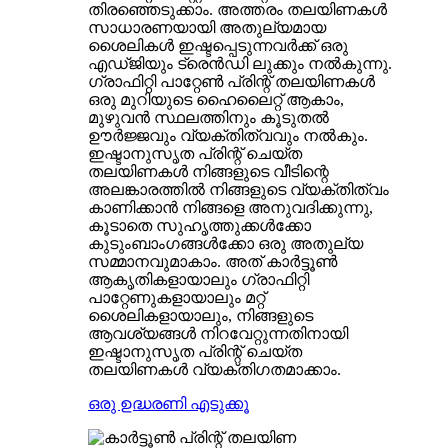
തിരഞ്ഞെടുക്കാം. അത്തരം തലയിണകൾ
സാധാരണയായി അതുല്യമായ
ശൈലികൾ ഇഷ്ടപ്പെടുന്നവർക്ക് ഒരു
എഡ്ജിയും ട്രെൻഡി ലുക്കും നൽകുന്നു.
ഗ്രാഫിറ്റി പാറ്റേൺ പ്രിന്റ് തലയിണകൾ
ഒരു മുറിയുടെ ഹൈലൈറ്റ് ആകാം,
മുഴുവൻ സ്ഥലത്തിനും കൂടുതൽ
ഊർജ്ജവും വ്യക്തിത്വവും നൽകും.
ഇഷ്ടാനുസൃത പ്രിന്റ് ചെയ്ത
തലയിണകൾ നിങ്ങളുടെ വീടിന്റെ
അലങ്കാരത്തിൽ നിങ്ങളുടെ വ്യക്തിത്വം
കാണിക്കാൻ നിങ്ങളെ അനുവദിക്കുന്നു,
കൂടാതെ സുഹൃത്തുക്കൾക്കോ ​​
കുടുംബാംഗങ്ങൾക്കോ ​​ഒരു അതുല്യ
സമ്മാനവുമാകാം. അത് കാർട്ടൂൺ
ആകൃതികളായാലും ഗ്രാഫിറ്റി
പാറ്റേണുകളായാലും മറ്റ്
ശൈലികളായാലും, നിങ്ങളുടെ
ആവശ്യങ്ങൾ നിറവേറ്റുന്നതിനായി
ഇഷ്ടാനുസൃത പ്രിന്റ് ചെയ്ത
തലയിണകൾ വ്യക്തിഗതമാക്കാം.
ഒരു ഉദ്ധരണി എടുക്കൂ