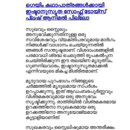
ഗെയിം കഥാപാത്രങ്ങൾക്കായി
ഇഷ്ടാനുസൃത സോഫ്റ്റ് ടോയ്‌സ്
പ്ലഷ് ആനിമൽ പില്ലോ
സുഖവും സ്റ്റൈലും
അനുഭവിക്കുന്നതിനുള്ള ഒരു
സവിശേഷവും വ്യക്തിപരവുമായ മാർഗം
നിങ്ങൾക്ക് വാഗ്ദാനം ചെയ്യുന്നതിൽ
ഞങ്ങൾ സന്തുഷ്ടരാണ്. വിശദാംശങ്ങളിൽ
പരമാവധി ശ്രദ്ധ ചെലുത്തി രൂപകൽപ്പന
ചെയ്‌തിരിക്കുന്ന ഈ തലയിണ മൃദുത്വം,
ഗുണനിലവാരം, ഇഷ്ടാനുസൃതമാക്കൽ
എന്നിവയുടെ മികച്ച മിശ്രിതമാണ്.
മൃദുവായ പുറംഭാഗം നിങ്ങളുടെ
ചർമ്മത്തിൽ മൃദുലമായ സ്പർശം
ഉറപ്പാക്കുന്നു, ഇത് ആഡംബരപൂർണ്ണവും
വിശ്രമകരവുമായ ഒരു അനുഭവം
സൃഷ്ടിക്കുന്നു. രാത്രിയിൽ വിശ്രമകരമായ
ഉറക്കത്തിനോ സുഖകരമായ ഒരു
ഉറക്കത്തിനോ അനുയോജ്യമായ
കൂട്ടാളിയാണിത്.
സുഖകരവും സ്റ്റൈലിഷുമായ അന്തരീക്ഷം