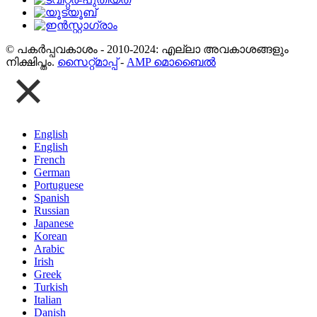
© പകർപ്പവകാശം - 2010-2024: എല്ലാ അവകാശങ്ങളും
നിക്ഷിപ്തം.
സൈറ്റ്മാപ്പ്
-
AMP മൊബൈൽ
English
English
French
German
Portuguese
Spanish
Russian
Japanese
Korean
Arabic
Irish
Greek
Turkish
Italian
Danish