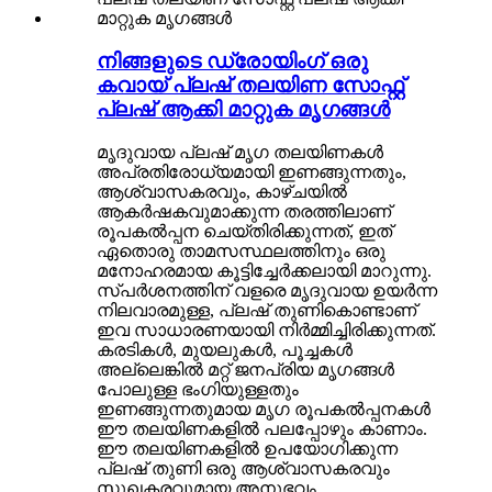
നിങ്ങളുടെ ഡ്രോയിംഗ് ഒരു
കവായ് പ്ലഷ് തലയിണ സോഫ്റ്റ്
പ്ലഷ് ആക്കി മാറ്റുക മൃഗങ്ങൾ
മൃദുവായ പ്ലഷ് മൃഗ തലയിണകൾ
അപ്രതിരോധ്യമായി ഇണങ്ങുന്നതും,
ആശ്വാസകരവും, കാഴ്ചയിൽ
ആകർഷകവുമാക്കുന്ന തരത്തിലാണ്
രൂപകൽപ്പന ചെയ്തിരിക്കുന്നത്, ഇത്
ഏതൊരു താമസസ്ഥലത്തിനും ഒരു
മനോഹരമായ കൂട്ടിച്ചേർക്കലായി മാറുന്നു.
സ്പർശനത്തിന് വളരെ മൃദുവായ ഉയർന്ന
നിലവാരമുള്ള, പ്ലഷ് തുണികൊണ്ടാണ്
ഇവ സാധാരണയായി നിർമ്മിച്ചിരിക്കുന്നത്.
കരടികൾ, മുയലുകൾ, പൂച്ചകൾ
അല്ലെങ്കിൽ മറ്റ് ജനപ്രിയ മൃഗങ്ങൾ
പോലുള്ള ഭംഗിയുള്ളതും
ഇണങ്ങുന്നതുമായ മൃഗ രൂപകൽപ്പനകൾ
ഈ തലയിണകളിൽ പലപ്പോഴും കാണാം.
ഈ തലയിണകളിൽ ഉപയോഗിക്കുന്ന
പ്ലഷ് തുണി ഒരു ആശ്വാസകരവും
സുഖകരവുമായ അനുഭവം