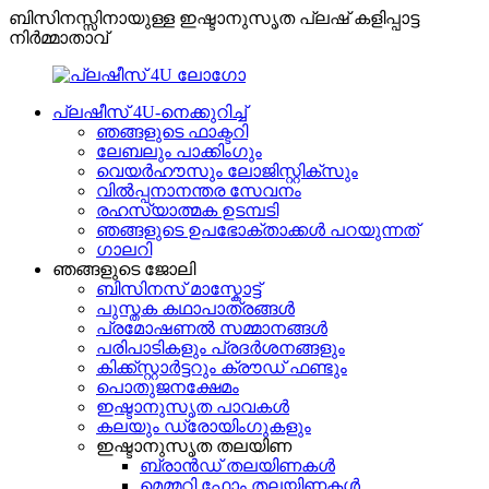
ബിസിനസ്സിനായുള്ള ഇഷ്ടാനുസൃത പ്ലഷ് കളിപ്പാട്ട
നിർമ്മാതാവ്
പ്ലഷീസ് 4U-നെക്കുറിച്ച്
ഞങ്ങളുടെ ഫാക്ടറി
ലേബലും പാക്കിംഗും
വെയർഹൗസും ലോജിസ്റ്റിക്സും
വിൽപ്പനാനന്തര സേവനം
രഹസ്യാത്മക ഉടമ്പടി
ഞങ്ങളുടെ ഉപഭോക്താക്കൾ പറയുന്നത്
ഗാലറി
ഞങ്ങളുടെ ജോലി
ബിസിനസ് മാസ്കോട്ട്
പുസ്തക കഥാപാത്രങ്ങൾ
പ്രമോഷണൽ സമ്മാനങ്ങൾ
പരിപാടികളും പ്രദർശനങ്ങളും
കിക്ക്സ്റ്റാർട്ടറും ക്രൗഡ് ഫണ്ടും
പൊതുജനക്ഷേമം
ഇഷ്ടാനുസൃത പാവകൾ
കലയും ഡ്രോയിംഗുകളും
ഇഷ്ടാനുസൃത തലയിണ
ബ്രാൻഡ് തലയിണകൾ
മെമ്മറി ഫോം തലയിണകൾ