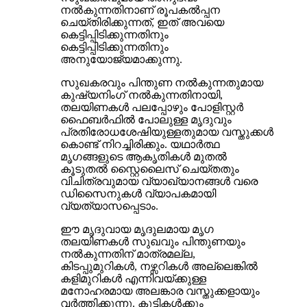
നൽകുന്നതിനാണ് രൂപകൽപ്പന
ചെയ്തിരിക്കുന്നത്, ഇത് അവയെ
കെട്ടിപ്പിടിക്കുന്നതിനും
കെട്ടിപ്പിടിക്കുന്നതിനും
അനുയോജ്യമാക്കുന്നു.
സുഖകരവും പിന്തുണ നൽകുന്നതുമായ
കുഷ്യനിംഗ് നൽകുന്നതിനായി,
തലയിണകൾ പലപ്പോഴും പോളിസ്റ്റർ
ഫൈബർഫിൽ പോലുള്ള മൃദുവും
പ്രതിരോധശേഷിയുള്ളതുമായ വസ്തുക്കൾ
കൊണ്ട് നിറച്ചിരിക്കും. യഥാർത്ഥ
മൃഗങ്ങളുടെ ആകൃതികൾ മുതൽ
കൂടുതൽ സ്റ്റൈലൈസ് ചെയ്തതും
വിചിത്രവുമായ വ്യാഖ്യാനങ്ങൾ വരെ
ഡിസൈനുകൾ വ്യാപകമായി
വ്യത്യാസപ്പെടാം.
ഈ മൃദുവായ മൃദുലമായ മൃഗ
തലയിണകൾ സുഖവും പിന്തുണയും
നൽകുന്നതിന് മാത്രമല്ല,
കിടപ്പുമുറികൾ, നഴ്സറികൾ അല്ലെങ്കിൽ
കളിമുറികൾ എന്നിവയ്‌ക്കുള്ള
മനോഹരമായ അലങ്കാര വസ്തുക്കളായും
വർത്തിക്കുന്നു. കുട്ടികൾക്കും