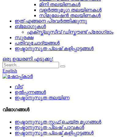
മിനി തലയിണകൾ
വളർത്തുമൃഗ തലയിണകൾ
സിമുലേഷൻ തലയിണകൾ
ഇത് എങ്ങനെ പ്രവർത്തിക്കുന്നു
ബ്ലോഗുകൾ
എക്സ്ക്ലൂസീവ് ഡിസ്കൗണ്ട് പ്രോഗ്രാം
സുരക്ഷ
പതിവുചോദ്യങ്ങൾ
ഇഷ്ടാനുസൃത പ്ലഷ് കളിപ്പാട്ടങ്ങൾ
ഒരു ഉദ്ധരണി എടുക്കൂ!
English
വീട്
ഉൽപ്പന്നങ്ങൾ
ഇഷ്ടാനുസൃത തലയിണ
വിഭാഗങ്ങൾ
ഇഷ്ടാനുസൃത സ്റ്റഫ് ചെയ്ത മൃഗങ്ങൾ
ഇഷ്ടാനുസൃത പ്ലഷ് പാവകൾ
ഇഷ്ടാനുസൃത പ്ലഷ് കളിപ്പാട്ടങ്ങൾ