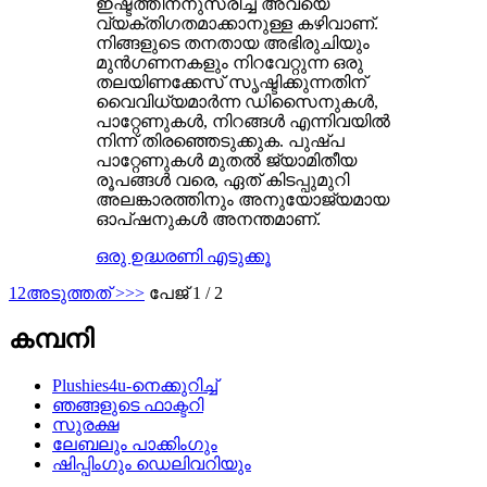
ഇഷ്ടത്തിനനുസരിച്ച് അവയെ
വ്യക്തിഗതമാക്കാനുള്ള കഴിവാണ്.
നിങ്ങളുടെ തനതായ അഭിരുചിയും
മുൻഗണനകളും നിറവേറ്റുന്ന ഒരു
തലയിണക്കേസ് സൃഷ്ടിക്കുന്നതിന്
വൈവിധ്യമാർന്ന ഡിസൈനുകൾ,
പാറ്റേണുകൾ, നിറങ്ങൾ എന്നിവയിൽ
നിന്ന് തിരഞ്ഞെടുക്കുക. പുഷ്പ
പാറ്റേണുകൾ മുതൽ ജ്യാമിതീയ
രൂപങ്ങൾ വരെ, ഏത് കിടപ്പുമുറി
അലങ്കാരത്തിനും അനുയോജ്യമായ
ഓപ്ഷനുകൾ അനന്തമാണ്.
ഒരു ഉദ്ധരണി എടുക്കൂ
1
2
അടുത്തത് >
>>
പേജ് 1 / 2
കമ്പനി
Plushies4u-നെക്കുറിച്ച്
ഞങ്ങളുടെ ഫാക്ടറി
സുരക്ഷ
ലേബലും പാക്കിംഗും
ഷിപ്പിംഗും ഡെലിവറിയും