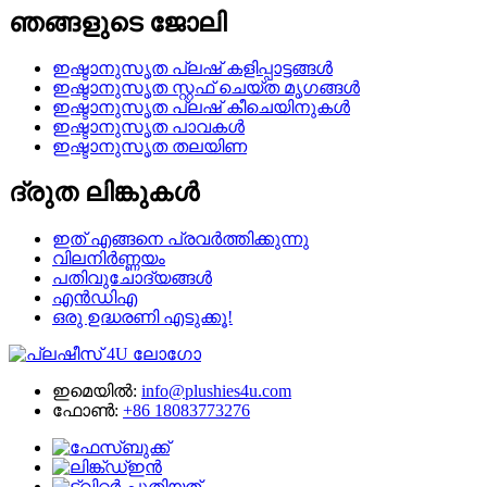
ഞങ്ങളുടെ ജോലി
ഇഷ്ടാനുസൃത പ്ലഷ് കളിപ്പാട്ടങ്ങൾ
ഇഷ്ടാനുസൃത സ്റ്റഫ് ചെയ്ത മൃഗങ്ങൾ
ഇഷ്ടാനുസൃത പ്ലഷ് കീചെയിനുകൾ
ഇഷ്ടാനുസൃത പാവകൾ
ഇഷ്ടാനുസൃത തലയിണ
ദ്രുത ലിങ്കുകൾ
ഇത് എങ്ങനെ പ്രവർത്തിക്കുന്നു
വിലനിർണ്ണയം
പതിവുചോദ്യങ്ങൾ
എൻ‌ഡി‌എ
ഒരു ഉദ്ധരണി എടുക്കൂ!
ഇമെയിൽ:
info@plushies4u.com
ഫോൺ:
+86 18083773276