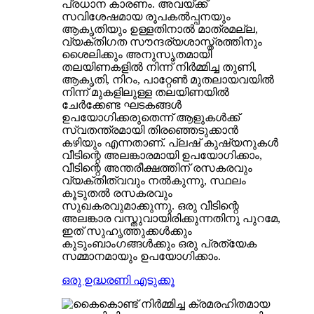
പ്രധാന കാരണം. അവയ്ക്ക്
സവിശേഷമായ രൂപകൽപ്പനയും
ആകൃതിയും ഉള്ളതിനാൽ മാത്രമല്ല,
വ്യക്തിഗത സൗന്ദര്യശാസ്ത്രത്തിനും
ശൈലിക്കും അനുസൃതമായി
തലയിണകളിൽ നിന്ന് നിർമ്മിച്ച തുണി,
ആകൃതി, നിറം, പാറ്റേൺ മുതലായവയിൽ
നിന്ന് മുകളിലുള്ള തലയിണയിൽ
ചേർക്കേണ്ട ഘടകങ്ങൾ
ഉപയോഗിക്കരുതെന്ന് ആളുകൾക്ക്
സ്വതന്ത്രമായി തിരഞ്ഞെടുക്കാൻ
കഴിയും എന്നതാണ്. പ്ലഷ് കുഷ്യനുകൾ
വീടിന്റെ അലങ്കാരമായി ഉപയോഗിക്കാം,
വീടിന്റെ അന്തരീക്ഷത്തിന് രസകരവും
വ്യക്തിത്വവും നൽകുന്നു, സ്ഥലം
കൂടുതൽ രസകരവും
സുഖകരവുമാക്കുന്നു. ഒരു വീടിന്റെ
അലങ്കാര വസ്തുവായിരിക്കുന്നതിനു പുറമേ,
ഇത് സുഹൃത്തുക്കൾക്കും
കുടുംബാംഗങ്ങൾക്കും ഒരു പ്രത്യേക
സമ്മാനമായും ഉപയോഗിക്കാം.
ഒരു ഉദ്ധരണി എടുക്കൂ