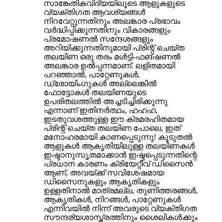
സാങ്കേതികവിദ്യയിലൂടെ ആളുകളുടെ
വ്യക്തിഗത ആവശ്യങ്ങൾ
നിറവേറ്റുന്നതിനും അലങ്കാര പ്രഭാവം
വർദ്ധിപ്പിക്കുന്നതിനും വികാരങ്ങളും
പ്രമോഷണൽ സന്ദേശങ്ങളും
അറിയിക്കുന്നതിനുമായി പ്രിന്റ് ചെയ്ത
തലയിണ ഒരു തരം മൾട്ടി-ഫങ്ഷണൽ
അലങ്കാര ഉൽപ്പന്നമാണ്. ലളിതമായി
പറഞ്ഞാൽ, പാറ്റേണുകൾ,
ഡ്രോയിംഗുകൾ അല്ലെങ്കിൽ
ഫോട്ടോകൾ തലയിണയുടെ
ഉപരിതലത്തിൽ അച്ചടിച്ചിരിക്കുന്നു
എന്നാണ് ഇതിനർത്ഥം, ഹഹഹ,
ഇടതുവശത്തുള്ള ഈ ക്രമരഹിതമായ
പ്രിന്റ് ചെയ്ത തലയിണ പോലെ, ഇത്
മനോഹരമായി കാണപ്പെടുന്നു! കൂടുതൽ
ആളുകൾ ആകൃതിയിലുള്ള തലയിണകൾ
ഇഷ്ടാനുസൃതമാക്കാൻ ഇഷ്ടപ്പെടുന്നതിന്റെ
പ്രധാന കാരണം ക്രിയേറ്റീവ് ഡിസൈൻ
ആണ്, അവയ്ക്ക് സവിശേഷമായ
ഡിസൈനുകളും ആകൃതികളും
ഉള്ളതിനാൽ മാത്രമല്ല, തുണിത്തരങ്ങൾ,
ആകൃതികൾ, നിറങ്ങൾ, പാറ്റേണുകൾ
എന്നിവയിൽ നിന്ന് അവരുടെ വ്യക്തിഗത
സൗന്ദര്യശാസ്ത്രത്തിനും ശൈലികൾക്കും