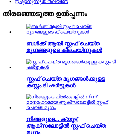
ഇഷ്ടാനുസൃത തലയിണ
തിരഞ്ഞെടുത്ത ഉൽപ്പന്നം
ബൾക്ക് ആയി സ്റ്റഫ് ചെയ്ത
മൃഗങ്ങളുടെ കീചെയിനുകൾ
സ്റ്റഫ് ചെയ്ത മൃഗങ്ങൾക്കുള്ള
കസ്റ്റം ടി ഷർട്ടുകൾ
നിങ്ങളുടെ... ക്യൂട്ട്
ആക്‌സലോട്ടിൽ സ്റ്റഫ് ചെയ്ത
മൃഗം