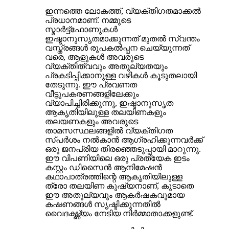
ഇന്നത്തെ ലോകത്ത്, വ്യക്തിഗതമാക്കൽ
പ്രധാനമാണ്. നമ്മുടെ
സ്മാർട്ട്‌ഫോണുകൾ
ഇഷ്ടാനുസൃതമാക്കുന്നത് മുതൽ സ്വന്തം
വസ്ത്രങ്ങൾ രൂപകൽപ്പന ചെയ്യുന്നത്
വരെ, ആളുകൾ അവരുടെ
വ്യക്തിത്വവും അതുല്യതയും
പ്രകടിപ്പിക്കാനുള്ള വഴികൾ കൂടുതലായി
തേടുന്നു. ഈ പ്രവണത
വീട്ടുപകരണങ്ങളിലേക്കും
വ്യാപിച്ചിരിക്കുന്നു, ഇഷ്ടാനുസൃത
ആകൃതിയിലുള്ള തലയിണകളും
തലയണകളും അവരുടെ
താമസസ്ഥലങ്ങളിൽ വ്യക്തിഗത
സ്പർശം നൽകാൻ ആഗ്രഹിക്കുന്നവർക്ക്
ഒരു ജനപ്രിയ തിരഞ്ഞെടുപ്പായി മാറുന്നു.
ഈ വിപണിയിലെ ഒരു പ്രത്യേക ഇടം
കസ്റ്റം ഡിസൈൻ ആനിമേഷൻ
കഥാപാത്രത്തിന്റെ ആകൃതിയിലുള്ള
ത്രോ തലയിണ കുഷ്യനാണ്, കൂടാതെ
ഈ അതുല്യവും ആകർഷകവുമായ
കഷണങ്ങൾ സൃഷ്ടിക്കുന്നതിൽ
വൈദഗ്ദ്ധ്യം നേടിയ നിർമ്മാതാക്കളുണ്ട്.