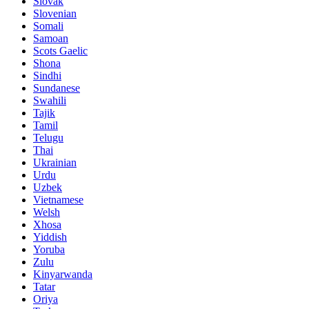
Slovak
Slovenian
Somali
Samoan
Scots Gaelic
Shona
Sindhi
Sundanese
Swahili
Tajik
Tamil
Telugu
Thai
Ukrainian
Urdu
Uzbek
Vietnamese
Welsh
Xhosa
Yiddish
Yoruba
Zulu
Kinyarwanda
Tatar
Oriya