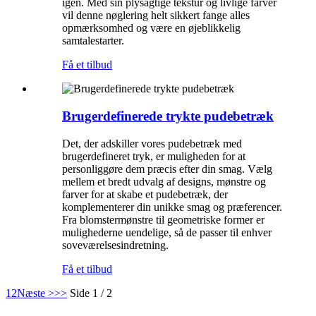
igen. Med sin plysagtige tekstur og livlige farver
vil denne nøglering helt sikkert fange alles
opmærksomhed og være en øjeblikkelig
samtalestarter.
Få et tilbud
Brugerdefinerede trykte pudebetræk
Det, der adskiller vores pudebetræk med
brugerdefineret tryk, er muligheden for at
personliggøre dem præcis efter din smag. Vælg
mellem et bredt udvalg af designs, mønstre og
farver for at skabe et pudebetræk, der
komplementerer din unikke smag og præferencer.
Fra blomstermønstre til geometriske former er
mulighederne uendelige, så de passer til enhver
soveværelsesindretning.
Få et tilbud
1
2
Næste >
>>
Side 1 / 2