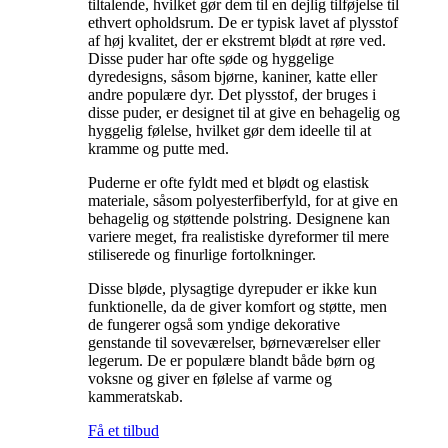
tiltalende, hvilket gør dem til en dejlig tilføjelse til
ethvert opholdsrum. De er typisk lavet af plysstof
af høj kvalitet, der er ekstremt blødt at røre ved.
Disse puder har ofte søde og hyggelige
dyredesigns, såsom bjørne, kaniner, katte eller
andre populære dyr. Det plysstof, der bruges i
disse puder, er designet til at give en behagelig og
hyggelig følelse, hvilket gør dem ideelle til at
kramme og putte med.
Puderne er ofte fyldt med et blødt og elastisk
materiale, såsom polyesterfiberfyld, for at give en
behagelig og støttende polstring. Designene kan
variere meget, fra realistiske dyreformer til mere
stiliserede og finurlige fortolkninger.
Disse bløde, plysagtige dyrepuder er ikke kun
funktionelle, da de giver komfort og støtte, men
de fungerer også som yndige dekorative
genstande til soveværelser, børneværelser eller
legerum. De er populære blandt både børn og
voksne og giver en følelse af varme og
kammeratskab.
Få et tilbud