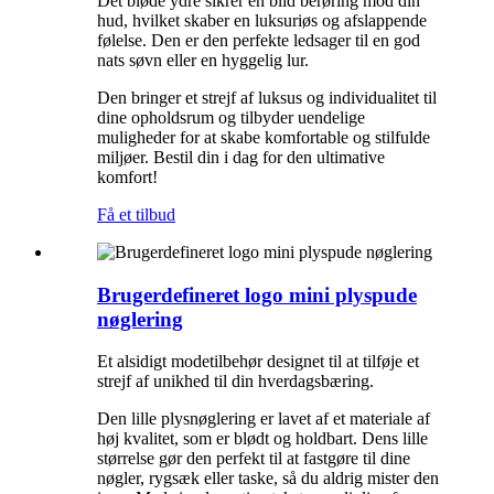
Det bløde ydre sikrer en blid berøring mod din
hud, hvilket skaber en luksuriøs og afslappende
følelse. Den er den perfekte ledsager til en god
nats søvn eller en hyggelig lur.
Den bringer et strejf af luksus og individualitet til
dine opholdsrum og tilbyder uendelige
muligheder for at skabe komfortable og stilfulde
miljøer. Bestil din i dag for den ultimative
komfort!
Få et tilbud
Brugerdefineret logo mini plyspude
nøglering
Et alsidigt modetilbehør designet til at tilføje et
strejf af unikhed til din hverdagsbæring.
Den lille plysnøglering er lavet af et materiale af
høj kvalitet, som er blødt og holdbart. Dens lille
størrelse gør den perfekt til at fastgøre til dine
nøgler, rygsæk eller taske, så du aldrig mister den