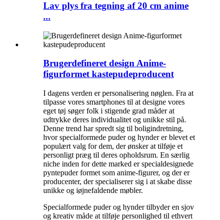
Lav plys fra tegning af 20 cm anime
...
Brugerdefineret design Anime-
figurformet kastepudeproducent
I dagens verden er personalisering nøglen. Fra at
tilpasse vores smartphones til at designe vores
eget tøj søger folk i stigende grad måder at
udtrykke deres individualitet og unikke stil på.
Denne trend har spredt sig til boligindretning,
hvor specialformede puder og hynder er blevet et
populært valg for dem, der ønsker at tilføje et
personligt præg til deres opholdsrum. En særlig
niche inden for dette marked er specialdesignede
pyntepuder formet som anime-figurer, og der er
producenter, der specialiserer sig i at skabe disse
unikke og iøjnefaldende møbler.
Specialformede puder og hynder tilbyder en sjov
og kreativ måde at tilføje personlighed til ethvert