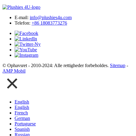
E-mail:
info@plushies4u.com
Telefon:
+86 18083773276
© Ophavsret - 2010-2024: Alle rettigheder forbeholdes.
Sitemap
-
AMP Mobil
English
English
French
German
Portuguese
Spanish
Russian