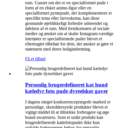
rum. Uanset om det er en specialformet pude i
form af en elsket anime-figur eller en
specialformet pyntepude, der komplementerer et
specifikt tema eller farveskema, kan disse
genstande øjeblikkeligt forbedre udseendet og
følelsen af ​​et rum. Med fremkomsten af ​​sociale
medier og ønsket om at skabe Instagram-værdige
interiører er specialformede puder blevet et
eftertragtet tilbehør for dem, der ønsker at gøre et
statement med deres boligindretning.
Få et tilbud
Personlig brugerdefineret kat hund
kæledyr foto pude dyreelsker gaver
I dagens meget konkurrenceprægede marked er
personlige, skræddersyede produkter blevet et
vigtigt middel til at tiltrække forbrugere og øge
brand awareness. Som et unikt produkt kan
brugerdefinerede kattefotopuder ikke kun
opfylde forbrugernes behov for personlig