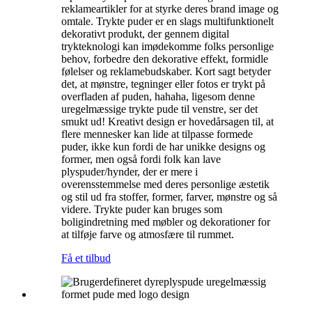
reklameartikler for at styrke deres brand image og
omtale. Trykte puder er en slags multifunktionelt
dekorativt produkt, der gennem digital
trykteknologi kan imødekomme folks personlige
behov, forbedre den dekorative effekt, formidle
følelser og reklamebudskaber. Kort sagt betyder
det, at mønstre, tegninger eller fotos er trykt på
overfladen af ​​puden, hahaha, ligesom denne
uregelmæssige trykte pude til venstre, ser det
smukt ud! Kreativt design er hovedårsagen til, at
flere mennesker kan lide at tilpasse formede
puder, ikke kun fordi de har unikke designs og
former, men også fordi folk kan lave
plyspuder/hynder, der er mere i
overensstemmelse med deres personlige æstetik
og stil ud fra stoffer, former, farver, mønstre og så
videre. Trykte puder kan bruges som
boligindretning med møbler og dekorationer for
at tilføje farve og atmosfære til rummet.
Få et tilbud