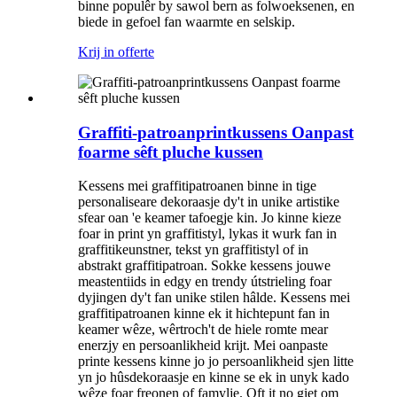
binne populêr by sawol bern as folwoeksenen, en
biede in gefoel fan waarmte en selskip.
Krij in offerte
Graffiti-patroanprintkussens Oanpast
foarme sêft pluche kussen
Kessens mei graffitipatroanen binne in tige
personaliseare dekoraasje dy't in unike artistike
sfear oan 'e keamer tafoegje kin. Jo kinne kieze
foar in print yn graffitistyl, lykas it wurk fan in
graffitikeunstner, tekst yn graffitistyl of in
abstrakt graffitipatroan. Sokke kessens jouwe
meastentiids in edgy en trendy útstrieling foar
dyjingen dy't fan unike stilen hâlde. Kessens mei
graffitipatroanen kinne ek it hichtepunt fan in
keamer wêze, wêrtroch't de hiele romte mear
enerzjy en persoanlikheid krijt. Mei oanpaste
printe kessens kinne jo jo persoanlikheid sjen litte
yn jo hûsdekoraasje en kinne se ek in unyk kado
wêze foar freonen of famylje. Oft it no giet om