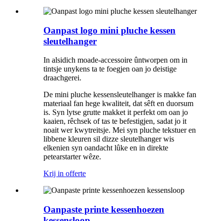
Oanpast logo mini pluche kessen
sleutelhanger
In alsidich moade-accessoire ûntworpen om in
tintsje unykens ta te foegjen oan jo deistige
draachgerei.
De mini pluche kessensleutelhanger is makke fan
materiaal fan hege kwaliteit, dat sêft en duorsum
is. Syn lytse grutte makket it perfekt om oan jo
kaaien, rêchsek of tas te befestigjen, sadat jo it
noait wer kwytreitsje. Mei syn pluche tekstuer en
libbene kleuren sil dizze sleutelhanger wis
elkenien syn oandacht lûke en in direkte
petearstarter wêze.
Krij in offerte
Oanpaste printe kessenhoezen
kessensloop