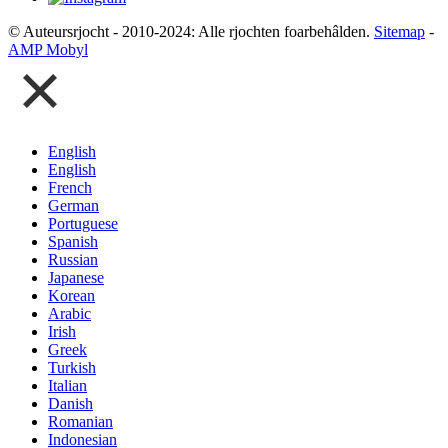
© Auteursrjocht - 2010-2024: Alle rjochten foarbehâlden.
Sitemap
-
AMP Mobyl
English
English
French
German
Portuguese
Spanish
Russian
Japanese
Korean
Arabic
Irish
Greek
Turkish
Italian
Danish
Romanian
Indonesian