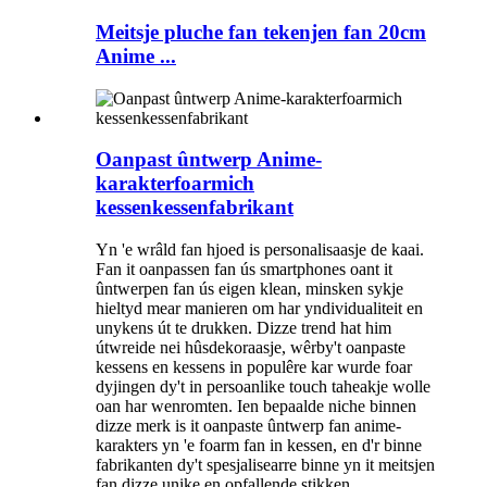
Meitsje pluche fan tekenjen fan 20cm
Anime ...
Oanpast ûntwerp Anime-
karakterfoarmich
kessenkessenfabrikant
Yn 'e wrâld fan hjoed is personalisaasje de kaai.
Fan it oanpassen fan ús smartphones oant it
ûntwerpen fan ús eigen klean, minsken sykje
hieltyd mear manieren om har yndividualiteit en
unykens út te drukken. Dizze trend hat him
útwreide nei hûsdekoraasje, wêrby't oanpaste
kessens en kessens in populêre kar wurde foar
dyjingen dy't in persoanlike touch taheakje wolle
oan har wenromten. Ien bepaalde niche binnen
dizze merk is it oanpaste ûntwerp fan anime-
karakters yn 'e foarm fan in kessen, en d'r binne
fabrikanten dy't spesjalisearre binne yn it meitsjen
fan dizze unike en opfallende stikken.