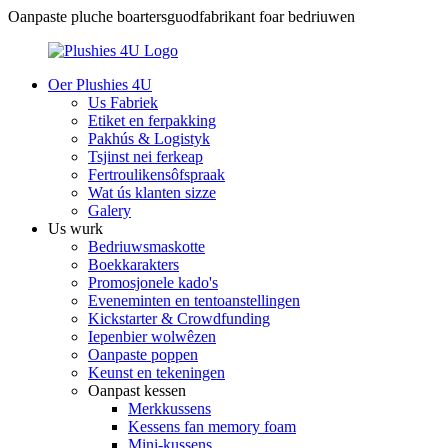
Oanpaste pluche boartersguodfabrikant foar bedriuwen
Oer Plushies 4U
Us Fabriek
Etiket en ferpakking
Pakhús & Logistyk
Tsjinst nei ferkeap
Fertroulikensôfspraak
Wat ús klanten sizze
Galery
Us wurk
Bedriuwsmaskotte
Boekkarakters
Promosjonele kado's
Eveneminten en tentoanstellingen
Kickstarter & Crowdfunding
Iepenbier wolwêzen
Oanpaste poppen
Keunst en tekeningen
Oanpast kessen
Merkkussens
Kessens fan memory foam
Mini-kussens