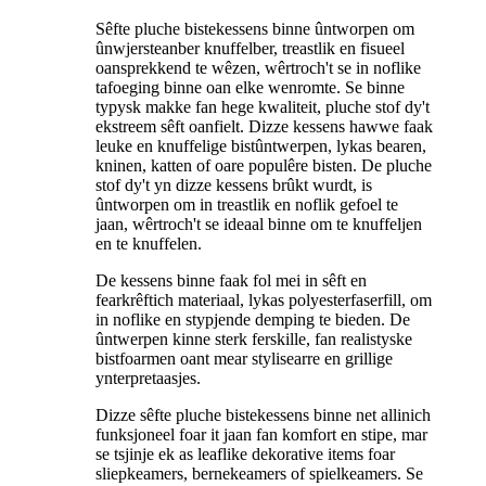
Sêfte pluche bistekessens binne ûntworpen om
ûnwjersteanber knuffelber, treastlik en fisueel
oansprekkend te wêzen, wêrtroch't se in noflike
tafoeging binne oan elke wenromte. Se binne
typysk makke fan hege kwaliteit, pluche stof dy't
ekstreem sêft oanfielt. Dizze kessens hawwe faak
leuke en knuffelige bistûntwerpen, lykas bearen,
kninen, katten of oare populêre bisten. De pluche
stof dy't yn dizze kessens brûkt wurdt, is
ûntworpen om in treastlik en noflik gefoel te
jaan, wêrtroch't se ideaal binne om te knuffeljen
en te knuffelen.
De kessens binne faak fol mei in sêft en
fearkrêftich materiaal, lykas polyesterfaserfill, om
in noflike en stypjende demping te bieden. De
ûntwerpen kinne sterk ferskille, fan realistyske
bistfoarmen oant mear stylisearre en grillige
ynterpretaasjes.
Dizze sêfte pluche bistekessens binne net allinich
funksjoneel foar it jaan fan komfort en stipe, mar
se tsjinje ek as leaflike dekorative items foar
sliepkeamers, bernekeamers of spielkeamers. Se