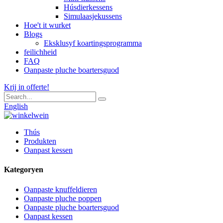
Húsdierkessens
Simulaasjekussens
Hoe't it wurket
Blogs
Eksklusyf koartingsprogramma
feilichheid
FAQ
Oanpaste pluche boartersguod
Krij in offerte!
English
Thús
Produkten
Oanpast kessen
Kategoryen
Oanpaste knuffeldieren
Oanpaste pluche poppen
Oanpaste pluche boartersguod
Oanpast kessen