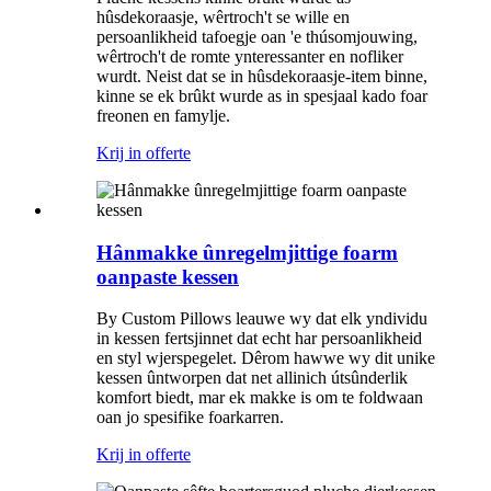
hûsdekoraasje, wêrtroch't se wille en
persoanlikheid tafoegje oan 'e thúsomjouwing,
wêrtroch't de romte ynteressanter en nofliker
wurdt. Neist dat se in hûsdekoraasje-item binne,
kinne se ek brûkt wurde as in spesjaal kado foar
freonen en famylje.
Krij in offerte
Hânmakke ûnregelmjittige foarm
oanpaste kessen
By Custom Pillows leauwe wy dat elk yndividu
in kessen fertsjinnet dat echt har persoanlikheid
en styl wjerspegelet. Dêrom hawwe wy dit unike
kessen ûntworpen dat net allinich útsûnderlik
komfort biedt, mar ek makke is om te foldwaan
oan jo spesifike foarkarren.
Krij in offerte