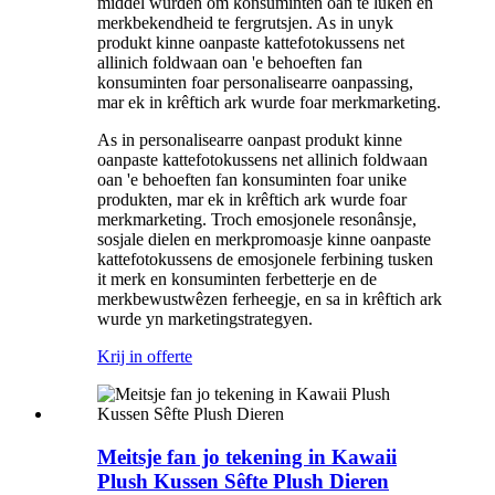
middel wurden om konsuminten oan te lûken en
merkbekendheid te fergrutsjen. As in unyk
produkt kinne oanpaste kattefotokussens net
allinich foldwaan oan 'e behoeften fan
konsuminten foar personalisearre oanpassing,
mar ek in krêftich ark wurde foar merkmarketing.
As in personalisearre oanpast produkt kinne
oanpaste kattefotokussens net allinich foldwaan
oan 'e behoeften fan konsuminten foar unike
produkten, mar ek in krêftich ark wurde foar
merkmarketing. Troch emosjonele resonânsje,
sosjale dielen en merkpromoasje kinne oanpaste
kattefotokussens de emosjonele ferbining tusken
it merk en konsuminten ferbetterje en de
merkbewustwêzen ferheegje, en sa in krêftich ark
wurde yn marketingstrategyen.
Krij in offerte
Meitsje fan jo tekening in Kawaii
Plush Kussen Sêfte Plush Dieren