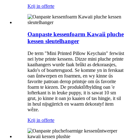
Krij in offerte
Oanpaste kessenfoarm Kawaii pluche
kessen sleutelhanger
De term "Mini Printed Pillow Keychain" ferwiist
nei lytse printe kessens. Dizze mini pluche printe
kaaihangers wurde faak brûkt as dekoraasjes,
kado's of boartersguod. Se komme yn in ferskaat
oan ûntwerpen en foarmen, en wy kinne ús
favorite patroan derop printsje om ús favorite
foarm te kiezen. De produktôfbylding oan 'e
lofterkant is in leuke puppy, it is sawat 10 sm
grut, jo kinne it oan jo kaaien of tas hingje, it sil
in heul nijsgjirrich en waarm dekoratyf item
wêze.
Krij in offerte