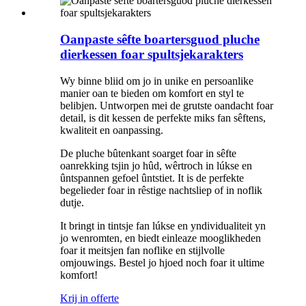
Oanpaste sêfte boartersguod pluche
dierkessen foar spultsjekarakters
Wy binne bliid om jo in unike en persoanlike
manier oan te bieden om komfort en styl te
belibjen. Untworpen mei de grutste oandacht foar
detail, is dit kessen de perfekte miks fan sêftens,
kwaliteit en oanpassing.
De pluche bûtenkant soarget foar in sêfte
oanrekking tsjin jo hûd, wêrtroch in lúkse en
ûntspannen gefoel ûntstiet. It is de perfekte
begelieder foar in rêstige nachtsliep of in noflik
dutje.
It bringt in tintsje fan lúkse en yndividualiteit yn
jo wenromten, en biedt einleaze mooglikheden
foar it meitsjen fan noflike en stijlvolle
omjouwings. Bestel jo hjoed noch foar it ultime
komfort!
Krij in offerte