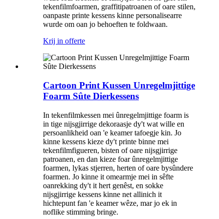
tekenfilmfoarmen, graffitipatroanen of oare stilen,
oanpaste printe kessens kinne personalisearre
wurde om oan jo behoeften te foldwaan.
Krij in offerte
Cartoon Print Kussen Unregelmjittige
Foarm Sûte Dierkessens
In tekenfilmkessen mei ûnregelmjittige foarm is
in tige nijsgjirrige dekoraasje dy't wat wille en
persoanlikheid oan 'e keamer tafoegje kin. Jo
kinne kessens kieze dy't printe binne mei
tekenfilmfigueren, bisten of oare nijsgjirrige
patroanen, en dan kieze foar ûnregelmjittige
foarmen, lykas stjerren, herten of oare bysûndere
foarmen. Jo kinne it omearmje mei in sêfte
oanrekking dy't it hert genêst, en sokke
nijsgjirrige kessens kinne net allinich it
hichtepunt fan 'e keamer wêze, mar jo ek in
noflike stimming bringe.