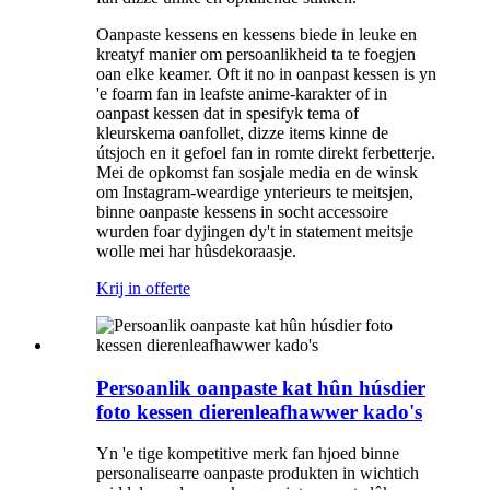
Oanpaste kessens en kessens biede in leuke en
kreatyf manier om persoanlikheid ta te foegjen
oan elke keamer. Oft it no in oanpast kessen is yn
'e foarm fan in leafste anime-karakter of in
oanpast kessen dat in spesifyk tema of
kleurskema oanfollet, dizze items kinne de
útsjoch en it gefoel fan in romte direkt ferbetterje.
Mei de opkomst fan sosjale media en de winsk
om Instagram-weardige ynterieurs te meitsjen,
binne oanpaste kessens in socht accessoire
wurden foar dyjingen dy't in statement meitsje
wolle mei har hûsdekoraasje.
Krij in offerte
Persoanlik oanpaste kat hûn húsdier
foto kessen dierenleafhawwer kado's
Yn 'e tige kompetitive merk fan hjoed binne
personalisearre oanpaste produkten in wichtich