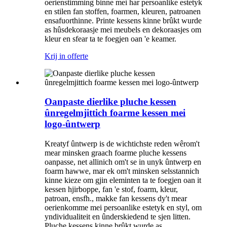
oerienstimming binne mei har persoanlike estetyk
en stilen fan stoffen, foarmen, kleuren, patroanen
ensafuorthinne. Printe kessens kinne brûkt wurde
as hûsdekoraasje mei meubels en dekoraasjes om
kleur en sfear ta te foegjen oan 'e keamer.
Krij in offerte
Oanpaste dierlike pluche kessen
ûnregelmjittich foarme kessen mei
logo-ûntwerp
Kreatyf ûntwerp is de wichtichste reden wêrom't
mear minsken graach foarme pluche kessens
oanpasse, net allinich om't se in unyk ûntwerp en
foarm hawwe, mar ek om't minsken selsstannich
kinne kieze om gjin eleminten ta te foegjen oan it
kessen hjirboppe, fan 'e stof, foarm, kleur,
patroan, ensfh., makke fan kessens dy't mear
oerienkomme mei persoanlike estetyk en styl, om
yndividualiteit en ûnderskiedend te sjen litten.
Pluche kessens kinne brûkt wurde as