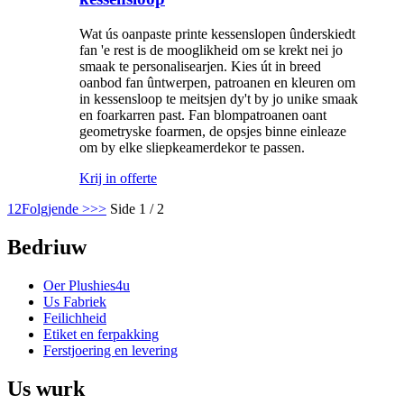
Wat ús oanpaste printe kessenslopen ûnderskiedt
fan 'e rest is de mooglikheid om se krekt nei jo
smaak te personalisearjen. Kies út in breed
oanbod fan ûntwerpen, patroanen en kleuren om
in kessensloop te meitsjen dy't by jo unike smaak
en foarkarren past. Fan blompatroanen oant
geometryske foarmen, de opsjes binne einleaze
om by elke sliepkeamerdekor te passen.
Krij in offerte
1
2
Folgjende >
>>
Side 1 / 2
Bedriuw
Oer Plushies4u
Us Fabriek
Feilichheid
Etiket en ferpakking
Ferstjoering en levering
Us wurk