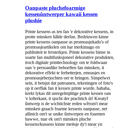
Oanpaste pluchefoarmige
kessenûntwerper kawaii kessen
plushie
Printe kessens as ien fan 'e dekorative kessens, in
protte minsken hâlde derfan. Bedriuwen kinne
printe kessens oanpasse as promoasjekado's of
promoasjeartikelen om har merkimago en
publisiteit te fersterkjen. Printe kessens binne in
soarte fan multifunksjoneel dekorative produkten,
troch digitale printtechnology om te foldwaan
oan 'e persoanlike behoeften fan minsken, it
dekorative effekt te ferbetterjen, emoasjes en
promoasjeberjochten oer te bringen. Simpelwei
sein, it betsjut dat patroanen, tekeningen of foto's
op it oerflak fan it kessen printe wurde, hahaha,
krekt lykas dit unregelmjittige printe kessen oan
'e lofterkant, it sjocht der prachtich út! Kreatyf
ûntwerp is de wichtichste reden wêrom't mear
minsken graach foarme kessens oanpasse, net
allinich om't se unike ûntwerpen en foarmen
hawwe, mar ek om't minsken pluche
kessens/kussens kinne meitsje dy't mear yn