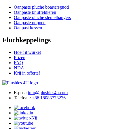
Oanpaste pluche boartersguod
Oanpaste knuffeldieren
Oanpaste pluche sleutelhangers
Oanpaste poppen
Oanpast kessen
Fluchkeppelings
Hoe't it wurket
Prizen
FAQ
NDA
Krij in offerte!
E-post:
info@plushies4u.com
Telefoan:
+86 18083773276