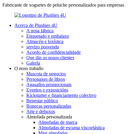
Fabricante de xoguetes de peluche personalizados para empresas
Acerca de Plushies 4U
A nosa fábrica
Etiquetado e embalaxe
Almacén e loxística
servizo posvenda
Acordo de confidencialidade
Que din os nosos clientes
Galería
O noso traballo
Mascota de negocios
Personaxes de libros
Agasallos promocionais
Eventos e exposicións
Kickstarter e financiamento colectivo
Benestar público
Bonecas personalizadas
Arte e debuxos
Almofada personalizada
Almofadas de marca
Almofadas de escuma viscoelástica
Mini almofadas