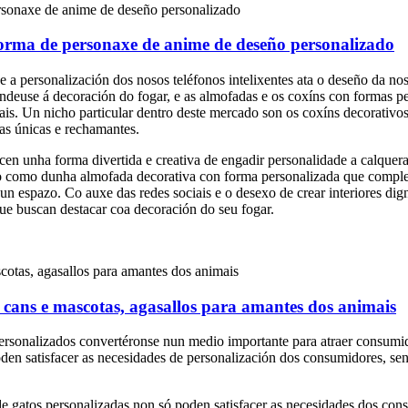
orma de personaxe de anime de deseño personalizado
a personalización dos nosos teléfonos intelixentes ata o deseño da nos
tendeuse á decoración do fogar, e as almofadas e os coxíns con formas 
tais. Un nicho particular dentro deste mercado son os coxíns decorativ
zas únicas e rechamantes.
en unha forma divertida e creativa de engadir personalidade a calquera
o como dunha almofada decorativa con forma personalizada que comple
 dun espazo. Co auxe das redes sociais e o desexo de crear interiores d
ue buscan destacar coa decoración do seu fogar.
 cans e mascotas, agasallos para amantes dos animais
personalizados convertéronse nun medio importante para atraer consum
oden satisfacer as necesidades de personalización dos consumidores, s
e gatos personalizadas non só poden satisfacer as necesidades dos co