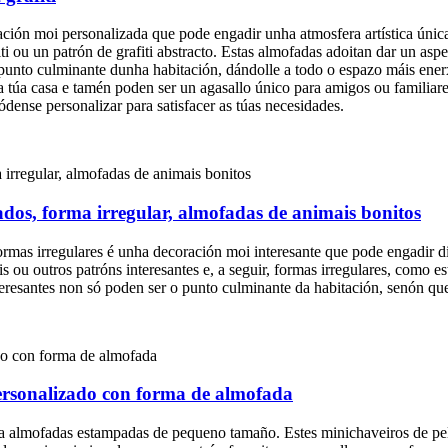
ión moi personalizada que pode engadir unha atmosfera artística única 
rafiti ou un patrón de grafiti abstracto. Estas almofadas adoitan dar un a
punto culminante dunha habitación, dándolle a todo o espazo máis ener
 túa casa e tamén poden ser un agasallo único para amigos ou familiar
ódense personalizar para satisfacer as túas necesidades.
s, forma irregular, almofadas de animais bonitos
s irregulares é unha decoración moi interesante que pode engadir div
u outros patróns interesantes e, a seguir, formas irregulares, como est
teresantes non só poden ser o punto culminante da habitación, senón q
ersonalizado con forma de almofada
a almofadas estampadas de pequeno tamaño. Estes minichaveiros de pe