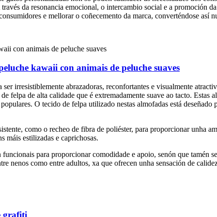
través da resonancia emocional, o intercambio social e a promoción da 
consumidores e mellorar o coñecemento da marca, converténdose así nu
eluche kawaii con animais de peluche suaves
ser irresistiblemente abrazadoras, reconfortantes e visualmente atract
o de felpa de alta calidade que é extremadamente suave ao tacto. Estas 
 populares. O tecido de felpa utilizado nestas almofadas está deseñado 
sistente, como o recheo de fibra de poliéster, para proporcionar unha 
ns máis estilizadas e caprichosas.
n funcionais para proporcionar comodidade e apoio, senón que tamén se
entre nenos como entre adultos, xa que ofrecen unha sensación de calide
grafiti