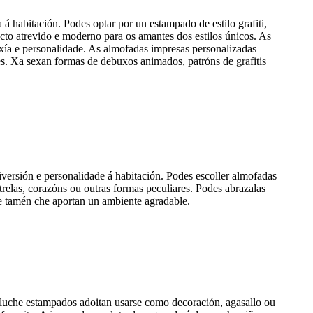
á habitación. Podes optar por un estampado de estilo grafiti,
specto atrevido e moderno para os amantes dos estilos únicos. As
xía e personalidade. As almofadas impresas personalizadas
es. Xa sexan formas de debuxos animados, patróns de grafitis
ersión e personalidade á habitación. Podes escoller almofadas
relas, corazóns ou outras formas peculiares. Podes abrazalas
ue tamén che aportan un ambiente agradable.
luche estampados adoitan usarse como decoración, agasallo ou