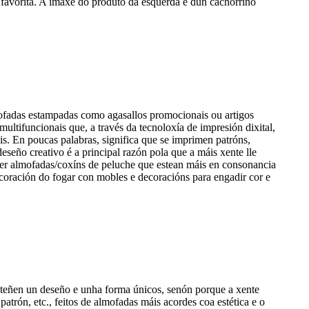
 favorita. A imaxe do produto da esquerda é dun cachorriño
ofadas estampadas como agasallos promocionais ou artigos
ltifuncionais que, a través da tecnoloxía de impresión dixital,
s. En poucas palabras, significa que se imprimen patróns,
eseño creativo é a principal razón pola que a máis xente lle
cer almofadas/coxíns de peluche que estean máis en consonancia
decoración do fogar con mobles e decoracións para engadir cor e
e teñen un deseño e unha forma únicos, senón porque a xente
atrón, etc., feitos de almofadas máis acordes coa estética e o