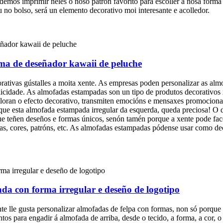
emos imprimir neles o noso patrón favorito para escoller a nosa forma
 no bolso, será un elemento decorativo moi interesante e acolledor.
ma de deseñador kawaii de peluche
tivas gústalles a moita xente. As empresas poden personalizar as alm
icidade. As almofadas estampadas son un tipo de produtos decorativos mu
lloran o efecto decorativo, transmiten emocións e mensaxes promocionai
 que esta almofada estampada irregular da esquerda, queda preciosa! O d
ue teñen deseños e formas únicos, senón tamén porque a xente pode fa
formas, cores, patróns, etc. As almofadas estampadas pódense usar como 
da con forma irregular e deseño de logotipo
nte lle gusta personalizar almofadas de felpa con formas, non só porqu
s para engadir á almofada de arriba, desde o tecido, a forma, a cor, o p