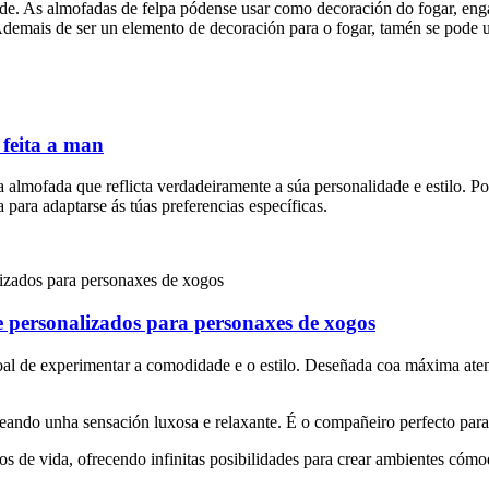
vidade. As almofadas de felpa pódense usar como decoración do fogar, e
Ademais de ser un elemento de decoración para o fogar, tamén se pode u
 feita a man
lmofada que reflicta verdadeiramente a súa personalidade e estilo. P
para adaptarse ás túas preferencias específicas.
e personalizados para personaxes de xogos
oal de experimentar a comodidade e o estilo. Deseñada coa máxima atenc
 creando unha sensación luxosa e relaxante. É o compañeiro perfecto par
os de vida, ofrecendo infinitas posibilidades para crear ambientes cóm