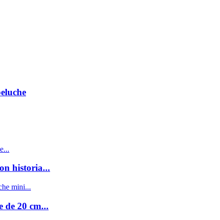
peluche
n historia...
 de 20 cm...