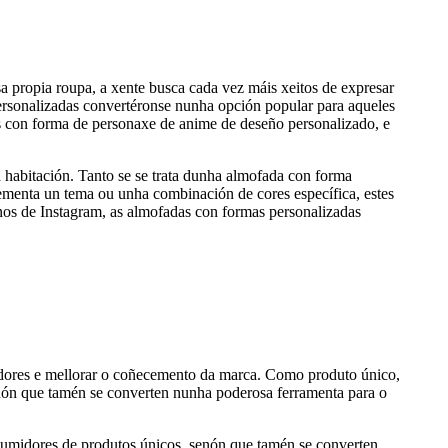
a propia roupa, a xente busca cada vez máis xeitos de expresar
personalizadas convertéronse nunha opción popular para aqueles
os con forma de personaxe de anime de deseño personalizado, e
 habitación. Tanto se se trata dunha almofada con forma
menta un tema ou unha combinación de cores específica, estes
ignos de Instagram, as almofadas con formas personalizadas
idores e mellorar o coñecemento da marca. Como produto único,
enón que tamén se converten nunha poderosa ferramenta para o
nsumidores de produtos únicos, senón que tamén se converten