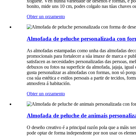
xoguete. Vén nunha variedade de deseños e formas, e pod
bonito, mide uns 10 cm, podes colgalo nas túas chaves ou
Obter un orzamento
Almofada de peluche personalizada con for
As almofadas estampadas como unha das almofadas decora
promocionais para fortalecer a súa imaxe de marca e publ
satisfacen as necesidades personalizadas das persoas, me
debuxos ou fotos na superficie da almofada, jajaja, igual
gusta personalizar as almofadas con formas, non só porq
coa súa estética e estilos persoais a partir de tecidos, 
atmosfera á habitación.
Obter un orzamento
Almofada de peluche de animais personaliza
O deseño creativo é a principal razón pola que a máis xe
pode optar de forma independente por non usar os elemento