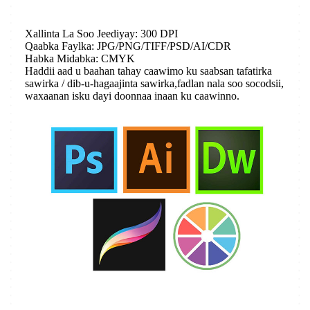
Xallinta La Soo Jeediyay: 300 DPI
Qaabka Faylka: JPG/PNG/TIFF/PSD/AI/CDR
Habka Midabka: CMYK
Haddii aad u baahan tahay caawimo ku saabsan tafatirka
sawirka / dib-u-hagaajinta sawirka,
fadlan nala soo socodsii,
waxaanan isku dayi doonnaa inaan ku caawinno.