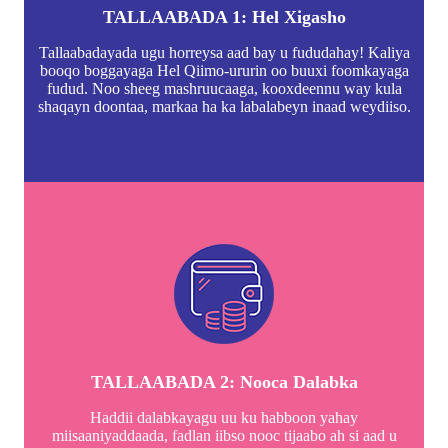
TALLAABADA 1: Hel Xigasho
Tallaabadayada ugu horreysa aad bay u fududahay! Kaliya
booqo boggayaga Hel Qiimo-ururin oo buuxi foomkayaga
fudud. Noo sheeg mashruucaaga, kooxdeennu way kula
shaqayn doontaa, markaa ha ka labalabeyn inaad weydiiso.
TALLAABADA 2: Nooca Dalabka
Haddii dalabkayagu uu ku habboon yahay
miisaaniyaddaada, fadlan iibso nooc tijaabo ah si aad u