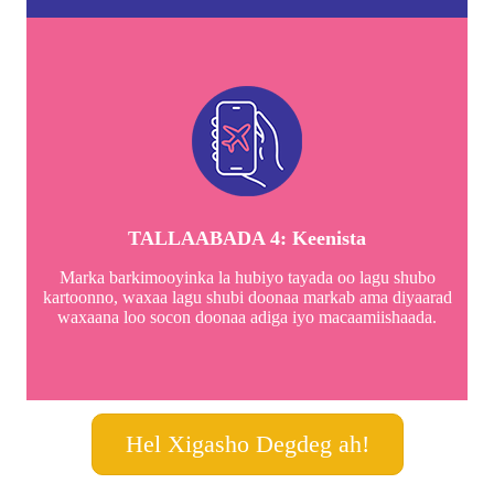
TALLAABADA 4: Keenista
Marka barkimooyinka la hubiyo tayada oo lagu shubo
kartoonno, waxaa lagu shubi doonaa markab ama diyaarad
waxaana loo socon doonaa adiga iyo macaamiishaada.
Hel Xigasho Degdeg ah!