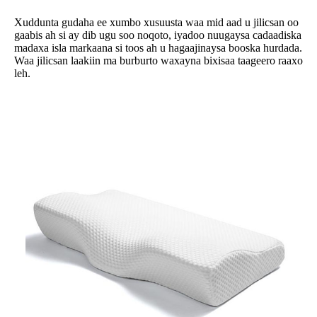
Xuddunta gudaha ee xumbo xusuusta waa mid aad u jilicsan oo
gaabis ah si ay dib ugu soo noqoto, iyadoo nuugaysa cadaadiska
madaxa isla markaana si toos ah u hagaajinaysa booska hurdada.
Waa jilicsan laakiin ma burburto waxayna bixisaa taageero raaxo
leh.