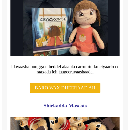
Jilayaasha buugga u beddel alaabta carruurtu ku ciyaarto ee
raaxada leh taageerayaashaada.
BARO WAX DHEERAAD AH
Shirkadda Mascots