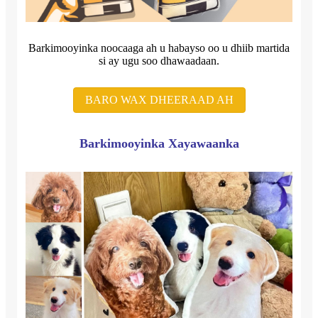
Barkimooyinka noocaaga ah u habayso oo u dhiib martida
si ay ugu soo dhawaadaan.
BARO WAX DHEERAAD AH
Barkimooyinka Xayawaanka