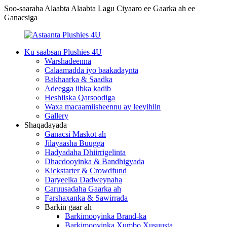
Soo-saaraha Alaabta Alaabta Lagu Ciyaaro ee Gaarka ah ee
Ganacsiga
Ku saabsan Plushies 4U
Warshadeenna
Calaamadda iyo baakadaynta
Bakhaarka & Saadka
Adeegga iibka kadib
Heshiiska Qarsoodiga
Waxa macaamiisheennu ay leeyihiin
Gallery
Shaqadayada
Ganacsi Maskot ah
Jilayaasha Buugga
Hadyadaha Dhiirrigelinta
Dhacdooyinka & Bandhigyada
Kickstarter & Crowdfund
Daryeelka Dadweynaha
Caruusadaha Gaarka ah
Farshaxanka & Sawirrada
Barkin gaar ah
Barkimooyinka Brand-ka
Barkimooyinka Xumbo Xusuusta