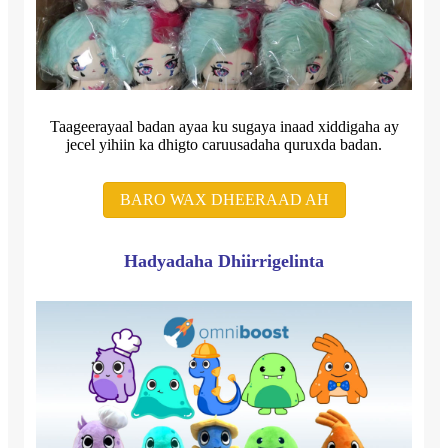
Taageerayaal badan ayaa ku sugaya inaad xiddigaha ay
jecel yihiin ka dhigto caruusadaha quruxda badan.
BARO WAX DHEERAAD AH
Hadyadaha Dhiirrigelinta