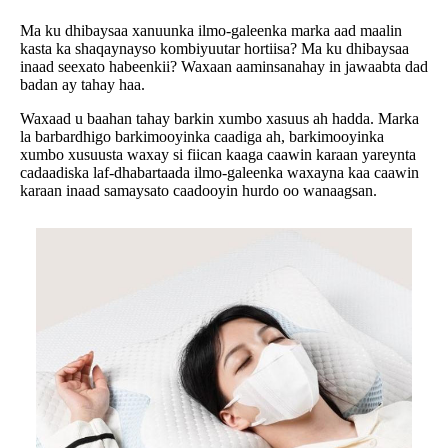
Ma ku dhibaysaa xanuunka ilmo-galeenka marka aad maalin
kasta ka shaqaynayso kombiyuutar hortiisa? Ma ku dhibaysaa
inaad seexato habeenkii? Waxaan aaminsanahay in jawaabta dad
badan ay tahay haa.
Waxaad u baahan tahay barkin xumbo xasuus ah hadda. Marka
la barbardhigo barkimooyinka caadiga ah, barkimooyinka
xumbo xusuusta waxay si fiican kaaga caawin karaan yareynta
cadaadiska laf-dhabartaada ilmo-galeenka waxayna kaa caawin
karaan inaad samaysato caadooyin hurdo oo wanaagsan.