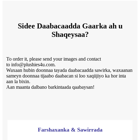
Sidee Daabacaadda Gaarka ah u
Shaqeysaa?
To order it, please send your images and contact
to info@plushies4u.com.
Waxaan hubin doonnaa tayada daabacaadda sawirka, waxaanan
sameyn doonnaa tijaabo daabacan si loo xaqiijiyo ka hor inta
aan la bixin.
Aan maanta dalbano barkintaada qaabaysan!
Farshaxanka & Sawirrada