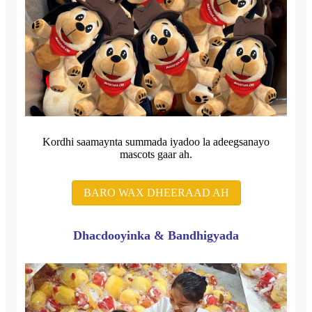
Kordhi saamaynta summada iyadoo la adeegsanayo
mascots gaar ah.
BARO WAX DHEERAAD AH
Dhacdooyinka & Bandhigyada