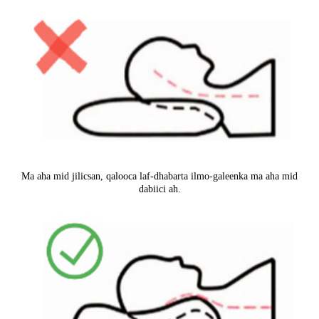
Ma aha mid jilicsan, qalooca laf-dhabarta ilmo-galeenka ma aha mid
dabiici ah.