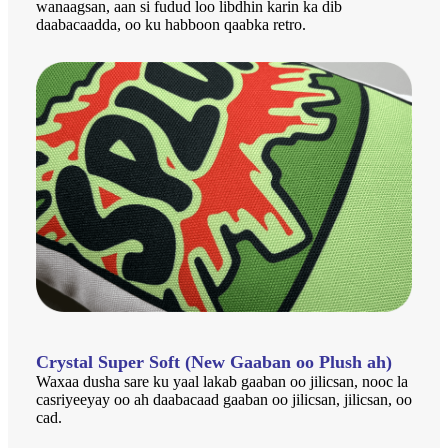
wanaagsan, aan si fudud loo libdhin karin ka dib
daabacaadda, oo ku habboon qaabka retro.
Crystal Super Soft (New Gaaban oo Plush ah)
Waxaa dusha sare ku yaal lakab gaaban oo jilicsan, nooc la
casriyeeyay oo ah daabacaad gaaban oo jilicsan, jilicsan, oo
cad.