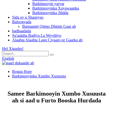
Barkimooyin yaryar
Barkimooyinka Xayawaanka
Barkimooyinka Jilidda
Sida ay u Shaqeyso
Baloogyada
Barnaamij Qiimo Dhimis Gaar ah
badbaadada
Su'aalaha Badiya La Weydiiyo
Alaabta Alaabta Lagu Ciyaaro ee Gaarka ah
Hel Xigasho!
English
Bogga Hore
Barkimooyinka Xumbo Xusuusta
Samee Barkimooyin Xumbo Xusuusta
ah si aad u Furto Booska Hurdada