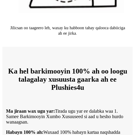
Jilicsan oo taageero leh, waxay ku habboon tahay qalooca dabiiciga
ah ee jirka.
Ka hel barkimooyin 100% ah oo loogu
talagalay xusuusta gaarka ah ee
Plushies4u
Ma jiraan wax ugu yar:
Tirada ugu yar ee dalabka waa 1.
Samee Barkimooyin Xumbo Xusuuseed si aad u hesho hurdo
wanaagsan.
Habayn 100% ah:
Waxaad 100% habayn kartaa naqshadda