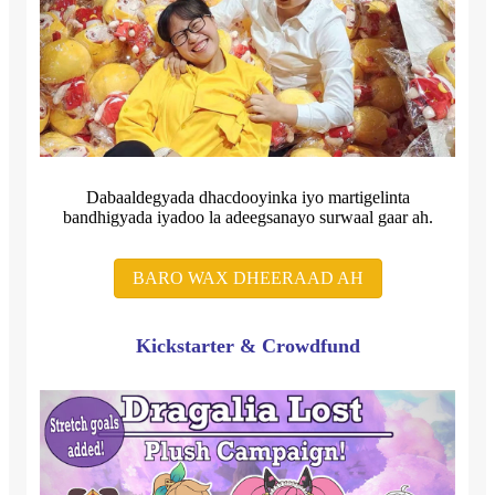
Dabaaldegyada dhacdooyinka iyo martigelinta
bandhigyada iyadoo la adeegsanayo surwaal gaar ah.
BARO WAX DHEERAAD AH
Kickstarter & Crowdfund