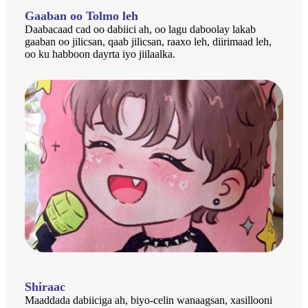
Gaaban oo Tolmo leh
Daabacaad cad oo dabiici ah, oo lagu daboolay lakab
gaaban oo jilicsan, qaab jilicsan, raaxo leh, diirimaad leh,
oo ku habboon dayrta iyo jiilaalka.
Shiraac
Maaddada dabiiciga ah, biyo-celin wanaagsan, xasillooni