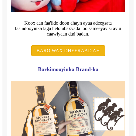
Koox aan faa'iido doon ahayn ayaa adeegsata
faa'iidooyinka laga helo ubaxyada loo sameeyay si ay u
caawiyaan dad badan.
BARO WAX DHEERAAD AH
Barkimooyinka Brand-ka