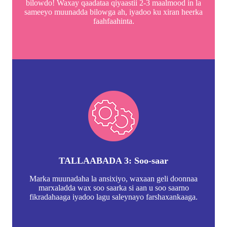
bilowdo! Waxay qaadataa qiyaastii 2-3 maalmood in la
sameeyo muunadda bilowga ah, iyadoo ku xiran heerka
faahfaahinta.
TALLAABADA 3: Soo-saar
Marka muunadaha la ansixiyo, waxaan geli doonnaa
marxaladda wax soo saarka si aan u soo saarno
fikradahaaga iyadoo lagu saleynayo farshaxankaaga.