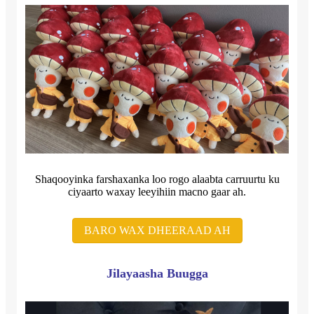
Shaqooyinka farshaxanka loo rogo alaabta carruurtu ku
ciyaarto waxay leeyihiin macno gaar ah.
BARO WAX DHEERAAD AH
Jilayaasha Buugga