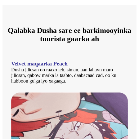
Qalabka Dusha sare ee barkimooyinka
tuurista gaarka ah
Velvet maqaarka Peach
Dusha jilicsan oo raaxo leh, siman, aan lahayn maro
jilicsan, qabow marka la taabto, daabacaad cad, oo ku
habboon gu'ga iyo xagaaga.