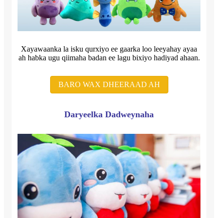
Xayawaanka la isku qurxiyo ee gaarka loo leeyahay ayaa
ah habka ugu qiimaha badan ee lagu bixiyo hadiyad ahaan.
BARO WAX DHEERAAD AH
Daryeelka Dadweynaha