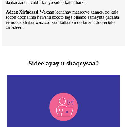
daabacaadda, cabbirka iyo sidoo kale dharka.
Adeeg Xirfadeed:
Waxaan leenahay maareeye ganacsi oo kula
socon doona inta hawshu socoto laga bilaabo sameynta gacanta
ee nooca ah ilaa wax soo saar ballaaran oo ku siin doona talo
xirfadeed.
Sidee ayay u shaqeysaa?