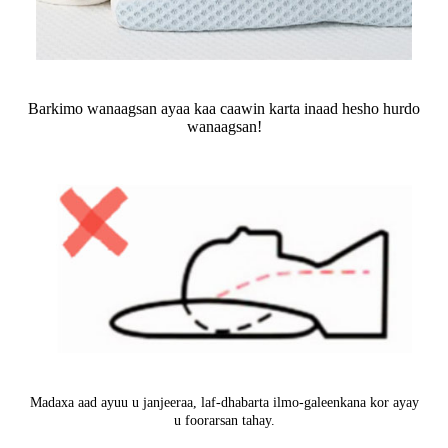
Barkimo wanaagsan ayaa kaa caawin karta inaad hesho hurdo
wanaagsan!
Madaxa aad ayuu u janjeeraa, laf-dhabarta ilmo-galeenkana kor ayay
u foorarsan tahay.