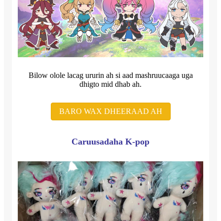
Bilow olole lacag ururin ah si aad mashruucaaga uga
dhigto mid dhab ah.
BARO WAX DHEERAAD AH
Caruusadaha K-pop