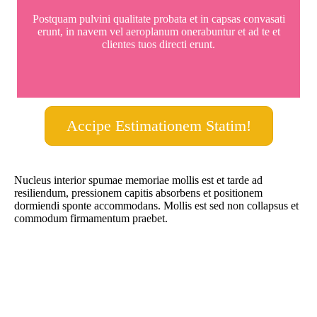
Postquam pulvini qualitate probata et in capsas convasati
erunt, in navem vel aeroplanum onerabuntur et ad te et
clientes tuos directi erunt.
Accipe Estimationem Statim!
Nucleus interior spumae memoriae mollis est et tarde ad
resiliendum, pressionem capitis absorbens et positionem
dormiendi sponte accommodans. Mollis est sed non collapsus et
commodum firmamentum praebet.