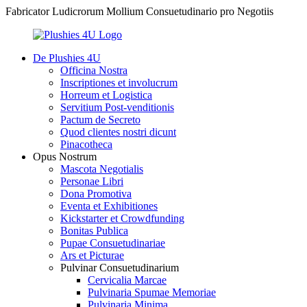
Fabricator Ludicrorum Mollium Consuetudinario pro Negotiis
De Plushies 4U
Officina Nostra
Inscriptiones et involucrum
Horreum et Logistica
Servitium Post-venditionis
Pactum de Secreto
Quod clientes nostri dicunt
Pinacotheca
Opus Nostrum
Mascota Negotialis
Personae Libri
Dona Promotiva
Eventa et Exhibitiones
Kickstarter et Crowdfunding
Bonitas Publica
Pupae Consuetudinariae
Ars et Picturae
Pulvinar Consuetudinarium
Cervicalia Marcae
Pulvinaria Spumae Memoriae
Pulvinaria Minima