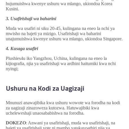
hujumuishwa kwenye ushuru wa mlango, ukiondoa Korea
Kusini.
3. Usafirishaji wa baharini
Muda wa usafiri ni siku 20-45, kulingana na eneo la nchi ya
mwisho na bajeti ya mizigo. Usafirishaji wa baharini
unajumuishwa kwenye ushuru wa mlango, ukiondoa Singapore.
4. Kusaga usafiri
Plushies4u iko Yangzhou, Uchina, kulingana na eneo la
kijiografia, njia ya usafirishaji wa ardhini haitumiki kwa nchi
nyingi;
Ushuru na Kodi za Uagizaji
Mnunuzi anawajibika kwa ushuru wowote wa forodha na kodi
za uagizaji zinazoweza kutozwa. Hatuwajibiki kwa
ucheleweshaji unaosababishwa na forodha.
DOKEZO
: Anwani ya usafirishaji, muda wa usafirishaji, na
bajeti ya usafirishaji yote ni mambo yatakayoathiri njia ya