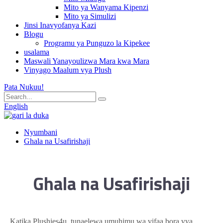
Mito ya Wanyama Kipenzi
Mito ya Simulizi
Jinsi Inavyofanya Kazi
Blogu
Programu ya Punguzo la Kipekee
usalama
Maswali Yanayoulizwa Mara kwa Mara
Vinyago Maalum vya Plush
Pata Nukuu!
English
Nyumbani
Ghala na Usafirishaji
Ghala na Usafirishaji
Katika Plushies4u, tunaelewa umuhimu wa vifaa bora vya