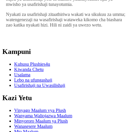
mwisho ya usafirishaji tunayotumia.
Nyakati za usafirishaji zitaathiriwa wakati wa sikukuu za umma;
watengenezaji na wasafirishaji wataweka kikomo cha biashara
zao katika nyakati hizi. Hili ni zaidi ya uwezo wetu.
Kampuni
Kuhusu Plushies4u
Kiwanda Chetu
Usalama
Lebo na ufungashaji
Usafirishaji na Uwasilishaji
Kazi Yetu
Vinyago Maalum vya Plush
Wanyama Waliojazwa Maalum
Minyororo Maalum ya Plush
Wanasesere Maalum
Mto Maalum