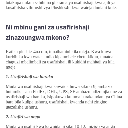
tutakupa nukuu sahihi na gharama ya usafirishaji kwa ajili ya
kusafirisha vifurushi vya Plushies4u kwa wateja duniani kote.
Ni mbinu gani za usafirishaji
zinazoungwa mkono?
Katika plushies4u.com, tunathamini kila mteja. Kwa kuwa
kuridhika kwa wateja ndio kipaumbele chetu kikuu, tunatoa
chaguzi mbalimbali za usafirishaji ili kukidhi mahitaji ya kila
mteja.
1. Usafirishaji wa haraka
Muda wa usafirishaji kwa kawaida huwa siku 6-9, ambazo
hutumika sana FedEx, DHL, UPS, SF ambazo ndizo njia nne za
usafirishaji wa haraka, isipokuwa kutuma haraka ndani ya China
bara bila kulipa ushuru, usafirishaji kwenda nchi zingine
utazalisha ushuru.
2. Usafiri wa anga
Muda wa usafiri kwa kawaida ni siku 10-12, mizigo ya anga