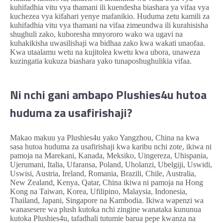
kuhifadhia vitu vya thamani ili kuendesha biashara ya vifaa vya
kuchezea vya kifahari yenye mafanikio. Huduma zetu kamili za
kuhifadhia vitu vya thamani na vifaa zimeundwa ili kurahisisha
shughuli zako, kuboresha mnyororo wako wa ugavi na
kuhakikisha uwasilishaji wa bidhaa zako kwa wakati unaofaa.
Kwa utaalamu wetu na kujitolea kwetu kwa ubora, unaweza
kuzingatia kukuza biashara yako tunaposhughulikia vifaa.
Ni nchi gani ambapo Plushies4u hutoa
huduma za usafirishaji?
Makao makuu ya Plushies4u yako Yangzhou, China na kwa
sasa hutoa huduma za usafirishaji kwa karibu nchi zote, ikiwa ni
pamoja na Marekani, Kanada, Meksiko, Uingereza, Uhispania,
Ujerumani, Italia, Ufaransa, Poland, Uholanzi, Ubelgiji, Uswidi,
Uswisi, Austria, Ireland, Romania, Brazili, Chile, Australia,
New Zealand, Kenya, Qatar, China ikiwa ni pamoja na Hong
Kong na Taiwan, Korea, Ufilipino, Malaysia, Indonesia,
Thailand, Japani, Singapore na Kambodia. Ikiwa wapenzi wa
wanasesere wa plush kutoka nchi zingine wanataka kununua
kutoka Plushies4u, tafadhali tutumie barua pepe kwanza na