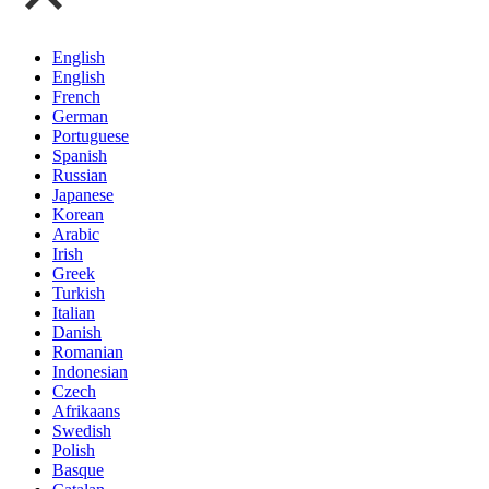
English
English
French
German
Portuguese
Spanish
Russian
Japanese
Korean
Arabic
Irish
Greek
Turkish
Italian
Danish
Romanian
Indonesian
Czech
Afrikaans
Swedish
Polish
Basque