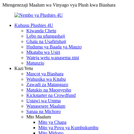
Mtengenezaji Maalum wa Vinyago vya Plush kwa Biashara
Kuhusu Plushies 4U
Kiwanda Chetu
Lebo na ufungashaji
Ghala na Usafirishaji
Huduma ya Baada ya Mauzo
Mkataba wa Usiri
Wateja wetu wanasema nini
Matunzio
Kazi Yetu
Mascot ya Biashara
Wahusika wa Kitabu
Zawadi za Matangazo
Matukio na Maonyesho
Kickstarter na Crowdfund
Ustawi wa Umma
Wanasesere Maalum
Sanaa na Michoro
Mto Maalum
Mito ya Chapa
Mito ya Povu ya Kumbukumbu
Mito Midogo