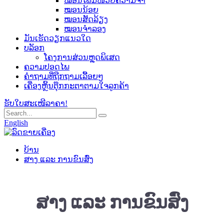
ໝອນໂຟມໜ່ວຍຄວາມຈຳ
ໝອນນ້ອຍ
ໝອນສັດລ້ຽງ
ໝອນຈຳລອງ
ມັນເຮັດວຽກແນວໃດ
ບລັອກ
ໂຄງການສ່ວນຫຼຸດພິເສດ
ຄວາມປອດໄພ
ຄຳຖາມທີ່ຖືກຖາມເລື້ອຍໆ
ເຄື່ອງຫຼິ້ນຕຸ໊ກກະຕາຕາມໃຈລູກຄ້າ
ຮັບໃບສະເໜີລາຄາ!
English
ບ້ານ
ສາງ ແລະ ການຂົນສົ່ງ
ສາງ ແລະ ການຂົນສົ່ງ