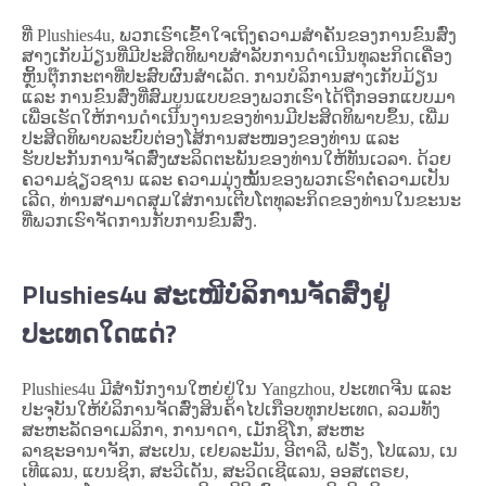
ທີ່ Plushies4u, ພວກເຮົາເຂົ້າໃຈເຖິງຄວາມສຳຄັນຂອງການຂົນສົ່ງ
ສາງເກັບມ້ຽນທີ່ມີປະສິດທິພາບສຳລັບການດຳເນີນທຸລະກິດເຄື່ອງ
ຫຼິ້ນຕຸ໊ກກະຕາທີ່ປະສົບຜົນສຳເລັດ. ການບໍລິການສາງເກັບມ້ຽນ
ແລະ ການຂົນສົ່ງທີ່ສົມບູນແບບຂອງພວກເຮົາໄດ້ຖືກອອກແບບມາ
ເພື່ອເຮັດໃຫ້ການດຳເນີນງານຂອງທ່ານມີປະສິດທິພາບຂຶ້ນ, ເພີ່ມ
ປະສິດທິພາບລະບົບຕ່ອງໂສ້ການສະໜອງຂອງທ່ານ ແລະ
ຮັບປະກັນການຈັດສົ່ງຜະລິດຕະພັນຂອງທ່ານໃຫ້ທັນເວລາ. ດ້ວຍ
ຄວາມຊ່ຽວຊານ ແລະ ຄວາມມຸ່ງໝັ້ນຂອງພວກເຮົາຕໍ່ຄວາມເປັນ
ເລີດ, ທ່ານສາມາດສຸມໃສ່ການເຕີບໂຕທຸລະກິດຂອງທ່ານໃນຂະນະ
ທີ່ພວກເຮົາຈັດການກັບການຂົນສົ່ງ.
Plushies4u ສະເໜີບໍລິການຈັດສົ່ງຢູ່
ປະເທດໃດແດ່?
Plushies4u ມີສຳນັກງານໃຫຍ່ຢູ່ໃນ Yangzhou, ປະເທດຈີນ ແລະ
ປະຈຸບັນໃຫ້ບໍລິການຈັດສົ່ງສິນຄ້າໄປເກືອບທຸກປະເທດ, ລວມທັງ
ສະຫະລັດອາເມລິກາ, ການາດາ, ເມັກຊິໂກ, ສະຫະ
ລາຊະອານາຈັກ, ສະເປນ, ເຢຍລະມັນ, ອີຕາລີ, ຝຣັ່ງ, ໂປແລນ, ເນ
ເທີແລນ, ແບນຊິກ, ສະວີເດັນ, ສະວິດເຊີແລນ, ອອສເຕຣຍ,