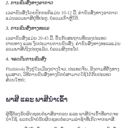
2. ການຂົນສົ່ງທາງອາກາດ
ເວລາຂົນສົ່ງໂດຍປົກກະຕິແມ່ນ 10-12 ມື້, ຄ່າຂົນສົ່ງທາງອາກາດ
ແມ່ນລວມພາສີຢູ່ທີ່ປະຕູ, ບໍ່ລວມເກົາຫຼີໃຕ້.
3. ການຂົນສົ່ງທາງທະເລ
ເວລາຂົນສົ່ງແມ່ນ 20-45 ມື້, ຂຶ້ນກັບສະຖານທີ່ຂອງປະເທດ
ປາຍທາງ ແລະ ງົບປະມານການຂົນສົ່ງ. ຄ່າຂົນສົ່ງທາງທະເລແມ່ນ
ລວມພາສີເຖິງປະຕູແລ້ວ, ບໍ່ລວມສິງກະໂປ.
4. ຈອດດິນການຂົນສົ່ງ
Plushies4u ຕັ້ງຢູ່ໃນເມືອງຢາງໂຈວ, ປະເທດຈີນ, ອີງຕາມທີ່ຕັ້ງທາງ
ພູມສາດ, ວິທີການຂົນສົ່ງທາງບົກບໍ່ສາມາດໃຊ້ໄດ້ກັບປະເທດ
ສ່ວນໃຫຍ່;
ພາສີ ແລະ ພາສີນຳເຂົ້າ
ຜູ້ຊື້ຕ້ອງຮັບຜິດຊອບຕໍ່ພາສີອາກອນ ແລະ ພາສີນໍາເຂົ້າທີ່ອາດຈະ
ນຳໃຊ້. ພວກເຮົາບໍ່ຮັບຜິດຊອບຕໍ່ຄວາມລ່າຊ້າທີ່ເກີດຈາກພາສີ.