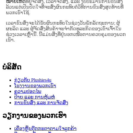
ໝາຍເຫດ
ທີ່ຢູ່ຈັດສົ່ງ, ເວລາຈັດສົ່ງ, ແລະ ງົບປະມານການຂົນສົ່ງ
ລ້ວນແຕ່ເປັນປັດໃຈທີ່ຈະສົ່ງຜົນກະທົບຕໍ່ວິທີການຂົນສົ່ງສຸດທ້າຍທີ່
ພວກເຮົາໃຊ້.
ເວລາຂົນສົ່ງຈະໄດ້ຮັບຜົນກະທົບໃນຊ່ວງວັນພັກລັດຖະການ; ຜູ້
ຜະລິດ ແລະ ຜູ້ຈັດສົ່ງສິນຄ້າຈະຈຳກັດທຸລະກິດຂອງເຂົາເຈົ້າໃນ
ຊ່ວງເວລາເຫຼົ່ານີ້. ນີ້ແມ່ນສິ່ງທີ່ຢູ່ນອກເໜືອການຄວບຄຸມຂອງພວກ
ເຮົາ.
ບໍລິສັດ
ກ່ຽວກັບ Plushies4u
ໂຮງງານຂອງພວກເຮົາ
ຄວາມປອດໄພ
ປ້າຍ ແລະ ການຫຸ້ມຫໍ່
ການຂົນສົ່ງ ແລະ ການຈັດສົ່ງ
ວຽກງານຂອງພວກເຮົາ
ເຄື່ອງຫຼິ້ນຕຸ໊ກກະຕາຕາມໃຈລູກຄ້າ