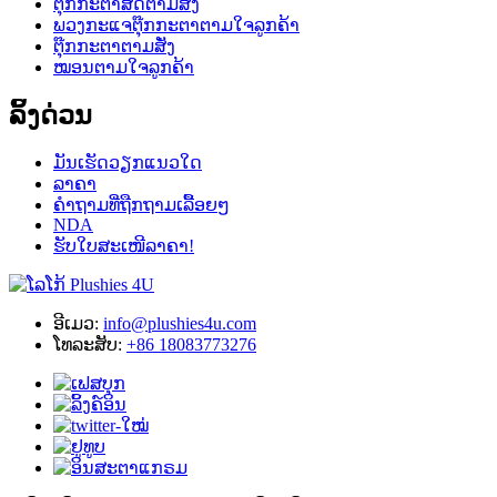
ຕຸ໊ກກະຕາສັດຕາມສັ່ງ
ພວງກະແຈຕຸ໊ກກະຕາຕາມໃຈລູກຄ້າ
ຕຸ໊ກກະຕາຕາມສັ່ງ
ໝອນຕາມໃຈລູກຄ້າ
ລິ້ງດ່ວນ
ມັນເຮັດວຽກແນວໃດ
ລາຄາ
ຄຳຖາມທີ່ຖືກຖາມເລື້ອຍໆ
NDA
ຮັບໃບສະເໜີລາຄາ!
ອີເມວ:
info@plushies4u.com
ໂທລະສັບ:
+86 18083773276