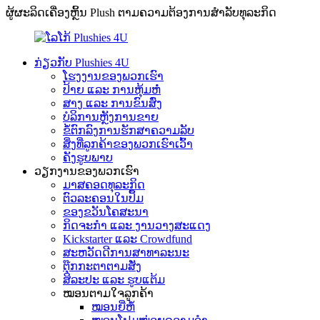
ຜູ້ຜະລິດເຄື່ອງຫຼິ້ນ Plush ຕາມຄວາມຕ້ອງການສຳລັບທຸລະກິດ
ກ່ຽວກັບ Plushies 4U
ໂຮງງານຂອງພວກເຮົາ
ປ້າຍ ແລະ ການຫຸ້ມຫໍ່
ສາງ ແລະ ການຂົນສົ່ງ
ບໍລິການຫຼັງການຂາຍ
ຂໍ້ຕົກລົງການຮັກສາຄວາມລັບ
ສິ່ງທີ່ລູກຄ້າຂອງພວກເຮົາເວົ້າ
ຄັງຮູບພາບ
ວຽກງານຂອງພວກເຮົາ
ມາສຄອດທຸລະກິດ
ຕົວລະຄອນໃນປຶ້ມ
ຂອງຂວັນໂຄສະນາ
ກິດຈະກຳ ແລະ ງານວາງສະແດງ
Kickstarter ແລະ Crowdfund
ສະຫວັດດີການສາທາລະນະ
ຕຸ໊ກກະຕາຕາມສັ່ງ
ສິລະປະ ແລະ ຮູບແຕ້ມ
ໝອນຕາມໃຈລູກຄ້າ
ໝອນຍີ່ຫໍ້