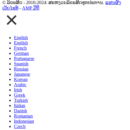
© ລິຂະສິດ - 2010-2024: ສະຫງວນລິຂະສິດທຸກປະການ.
ແຜນຜັງ
ເວັບໄຊທ໌
-
AMP ມືຖື
English
English
French
German
Portuguese
Spanish
Russian
Japanese
Korean
Arabic
Irish
Greek
Turkish
Italian
Danish
Romanian
Indonesian
Czech