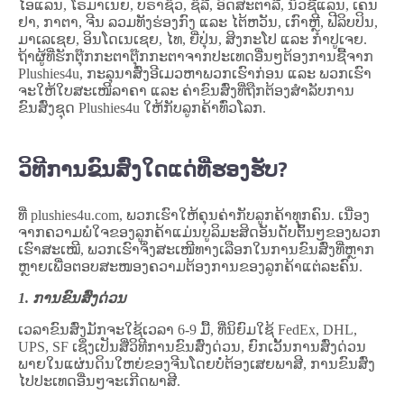
ໄອແລນ, ໂຣມາເນຍ, ບຣາຊິວ, ຊິລີ, ອົດສະຕາລີ, ນິວຊີແລນ, ເຄນ
ຢາ, ກາຕາ, ຈີນ ລວມທັງຮ່ອງກົງ ແລະ ໄຕ້ຫວັນ, ເກົາຫຼີ, ຟີລິບປິນ,
ມາເລເຊຍ, ອິນໂດເນເຊຍ, ໄທ, ຍີ່ປຸ່ນ, ສິງກະໂປ ແລະ ກຳປູເຈຍ.
ຖ້າຜູ້ທີ່ຮັກຕຸ໊ກກະຕາຕຸ໊ກກະຕາຈາກປະເທດອື່ນໆຕ້ອງການຊື້ຈາກ
Plushies4u, ກະລຸນາສົ່ງອີເມວຫາພວກເຮົາກ່ອນ ແລະ ພວກເຮົາ
ຈະໃຫ້ໃບສະເໜີລາຄາ ແລະ ຄ່າຂົນສົ່ງທີ່ຖືກຕ້ອງສຳລັບການ
ຂົນສົ່ງຊຸດ Plushies4u ໃຫ້ກັບລູກຄ້າທົ່ວໂລກ.
ວິທີການຂົນສົ່ງໃດແດ່ທີ່ຮອງຮັບ?
ທີ່ plushies4u.com, ພວກເຮົາໃຫ້ຄຸນຄ່າກັບລູກຄ້າທຸກຄົນ. ເນື່ອງ
ຈາກຄວາມພໍໃຈຂອງລູກຄ້າແມ່ນບູລິມະສິດອັນດັບຕົ້ນໆຂອງພວກ
ເຮົາສະເໝີ, ພວກເຮົາຈຶ່ງສະເໜີທາງເລືອກໃນການຂົນສົ່ງທີ່ຫຼາກ
ຫຼາຍເພື່ອຕອບສະໜອງຄວາມຕ້ອງການຂອງລູກຄ້າແຕ່ລະຄົນ.
1. ການຂົນສົ່ງດ່ວນ
ເວລາຂົນສົ່ງມັກຈະໃຊ້ເວລາ 6-9 ມື້, ທີ່ນິຍົມໃຊ້ FedEx, DHL,
UPS, SF ເຊິ່ງເປັນສີ່ວິທີການຂົນສົ່ງດ່ວນ, ຍົກເວັ້ນການສົ່ງດ່ວນ
ພາຍໃນແຜ່ນດິນໃຫຍ່ຂອງຈີນໂດຍບໍ່ຕ້ອງເສຍພາສີ, ການຂົນສົ່ງ
ໄປປະເທດອື່ນໆຈະເກີດພາສີ.