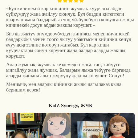
«Бул кичинекей кар кишинин жумшак куурчагы абдан
сүйкүмдүү жана жайлуу оюнчук. Бул биздин китептеги
каарман жана балдарыбыз чоң үй-бүлөбүзгө кошулган жаңы
кичинекей досун абдан жакшы көрүшөт.»
Биз кызыктуу өнүмдөрүбүздүн линиясы менен кичинекей
балдарыбыз менен тоого чыгуу убактысын кийинки көңүл
ачуу деңгээлине көтөрүп жатабыз. Бул кар киши
куурчактары сонун көрүнөт жана балдар аларды жакшы
көрүшөт.
Алар жумшак, жумшак кездемеден жасалган, тийүүгө
ыңгайлуу жана жумшак. Балдарым лыжа тебүүгө барганда
аларды жанына алып жүрүүнү жакшы көрүшөт. Сонун!
Менимче, мен аларды кийинки жылы дагы заказ кыла
беришим керек!
KidZ Synergy, ЖЧК