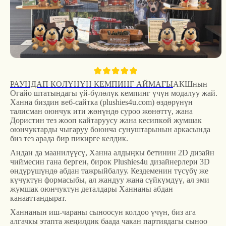
РАУНДАП КӨЛҮНҮН КЕМПИНГ АЙМАГЫ
АКШнын
Огайо штатындагы үй-бүлөлүк кемпинг үчүн модалуу жай.
Ханна биздин веб-сайтка (plushies4u.com) өздөрүнүн
талисман оюнчук ити жөнүндө суроо жөнөттү, жана
Дористин тез жооп кайтаруусу жана кесипкөй жумшак
оюнчуктарды чыгаруу боюнча сунуштарынын аркасында
биз тез арада бир пикирге келдик.
Андан да маанилүүсү, Ханна алдыңкы бетинин 2D дизайн
чиймесин гана берген, бирок Plushies4u дизайнерлери 3D
өндүрүшүндө абдан тажрыйбалуу. Кездеменин түсүбү же
күчүктүн формасыбы, ал жандуу жана сүйкүмдүү, ал эми
жумшак оюнчуктун деталдары Ханнаны абдан
канааттандырат.
Ханнанын иш-чараны сыноосун колдоо үчүн, биз ага
алгачкы этапта жеңилдик баада чакан партиядагы сыноо