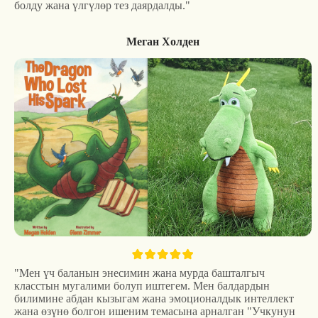
болду жана үлгүлөр тез даярдалды."
Меган Холден
"Мен үч баланын энесимин жана мурда башталгыч
класстын мугалими болуп иштегем. Мен балдардын
билимине абдан кызыгам жана эмоционалдык интеллект
жана өзүнө болгон ишеним темасына арналган "Учкунун