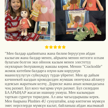
"Мен балдар адабиятына жана билим берүүсүнө абдан
кызыгам жана балдар менен, айрыкча менин негизги илхам
булагым болгон эки ойноок кызым менен элестетүү
окуяларын бөлүшкөндү жакшы көрөм. Менин "Crackodile"
жомок китебим балдарга өзүнө кам көрүүнүн
маанилүүлүгүн сүйкүмдүү түрдө үйрөтөт. Мен ар дайым
кичинекей кыздын крокодилден жумшак оюнчукка айлануу
идеясын жараткым келчү. Дориске жана анын командасына
чоң рахмат. Бул кооз чыгарма үчүн рахмат. Бул силердин
БААРЫҢАР жасаган ишиңер укмуш. Мен кызымдын
тарткан сүрөтүн тиркедим. Ал аны чагылдырышы керек.
Мен баарына Plushies 4U сунуштайм, алар көптөгөн мүмкүн
эмес нерселерди мүмкүн кылат, байланыш абдан жылмакай