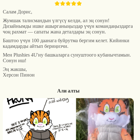
Салам Дорис,
Жумшак талисмандын үлгүсү келди, ал эң сонун!
Дизайнымды ишке ашырганыңыздар үчүн командаңыздарга
чоң рахмат — сапаты жана деталдары эң сонун.
Баштоо үчүн 100 даанага буйрутма бергим келет. Кийинки
кадамдарды айтып бериңизчи.
Мен Plushies 4U'ну башкаларга сунуштоого кубанычтамын.
Сонун иш!
Эң жакшы,
Херсон Пинон
Али алты