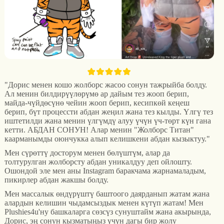
"Дорис менен кошо жолборс жасоо сонун тажрыйба болду.
Ал менин билдирүүлөрүмө ар дайым тез жооп берип,
майда-чүйдөсүнө чейин жооп берип, кесипкөй кеңеш
берип, бүт процессти абдан жеңил жана тез кылды. Үлгү тез
иштетилди жана менин үлгүмдү алуу үчүн үч-төрт күн гана
кетти. АБДАН СОНУН! Алар менин "Жолборс Титан"
каарманымды оюнчукка алып келишкени абдан кызыктуу."
Мен сүрөттү досторум менен бөлүштүм, алар да
толтурулган жолборсту абдан уникалдуу деп ойлошту.
Ошондой эле мен аны Instagram баракчама жарнамаладым,
пикирлер абдан жакшы болду.
Мен массалык өндүрүштү баштоого даярданып жатам жана
алардын келишин чыдамсыздык менен күтүп жатам! Мен
Plushies4u'ну башкаларга сөзсүз сунуштайм жана акырында,
Дорис, эң сонун кызматыңыз үчүн дагы бир жолу