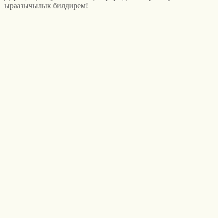
ыраазычылык билдирем!