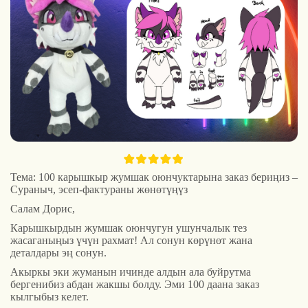
Тема: 100 карышкыр жумшак оюнчуктарына заказ бериңиз –
Сураныч, эсеп-фактураны жөнөтүңүз
Салам Дорис,
Карышкырдын жумшак оюнчугун ушунчалык тез
жасаганыңыз үчүн рахмат! Ал сонун көрүнөт жана
деталдары эң сонун.
Акыркы эки жуманын ичинде алдын ала буйрутма
бергенибиз абдан жакшы болду. Эми 100 даана заказ
кылгыбыз келет.