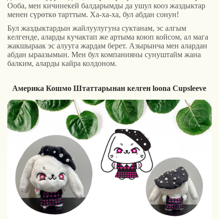
Ооба, мен кичинекей балдарымды да ушул кооз жаздыктар
менен сүрөткө тарттым. Ха-ха-ха, бул абдан сонун!
Бул жаздыктардын жайлуулугуна суктанам, эс алгым
келгенде, аларды кучактап же артыма коюп койсом, ал мага
жакшыраак эс алууга жардам берет. Азырынча мен алардан
абдан ыраазымын. Мен бул компанияны сунуштайм жана
балким, аларды кайра колдоном.
Америка Кошмо Штаттарынан келген loona Cupsleeve