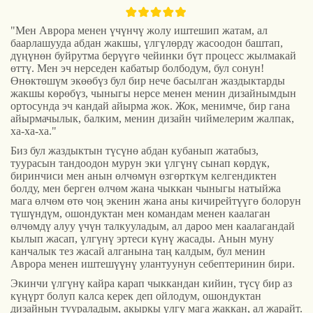
"Мен Аврора менен үчүнчү жолу иштешип жатам, ал
баарлашууда абдан жакшы, үлгүлөрдү жасоодон баштап,
дүңүнөн буйрутма берүүгө чейинки бүт процесс жылмакай
өттү. Мен эч нерседен кабатыр болбодум, бул сонун!
Өнөктөшүм экөөбүз бул бир нече басылган жаздыктарды
жакшы көрөбүз, чыныгы нерсе менен менин дизайнымдын
ортосунда эч кандай айырма жок. Жок, менимче, бир гана
айырмачылык, балким, менин дизайн чиймелерим жалпак,
ха-ха-ха."
Биз бул жаздыктын түсүнө абдан кубанып жатабыз,
туурасын тандоодон мурун эки үлгүнү сынап көрдүк,
биринчиси мен анын өлчөмүн өзгөрткүм келгендиктен
болду, мен берген өлчөм жана чыккан чыныгы натыйжа
мага өлчөм өтө чоң экенин жана аны кичирейтүүгө болорун
түшүндүм, ошондуктан мен командам менен каалаган
өлчөмдү алуу үчүн талкууладым, ал дароо мен каалагандай
кылып жасап, үлгүнү эртеси күнү жасады. Анын муну
канчалык тез жасай алганына таң калдым, бул менин
Аврора менен иштешүүнү улантуунун себептеринин бири.
Экинчи үлгүнү кайра карап чыккандан кийин, түсү бир аз
күңүрт болуп калса керек деп ойлодум, ошондуктан
дизайнын туураладым, акыркы үлгү мага жаккан, ал жарайт.