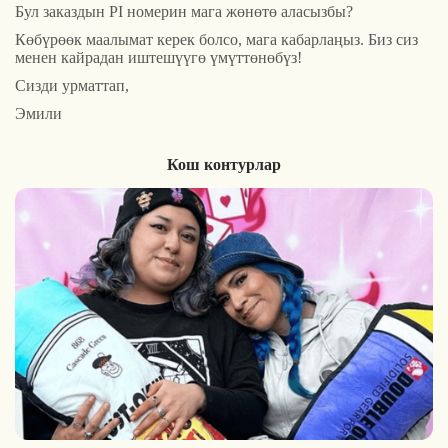
Бул заказдын PI номерин мага жөнөтө аласызбы?
Көбүрөөк маалымат керек болсо, мага кабарлаңыз. Биз сиз
менен кайрадан иштешүүгө үмүттөнөбүз!
Сизди урматтап,
Эмили
Кош контурлар