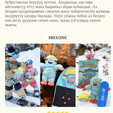
буйрутмасын берүүнү чечтик. Акырында, иш-чара
ийгиликтүү өттү жана баарыбыз абдан кубандык. Ал
биздин продукциянын сапатын жана чеберчилигин жумшак
өндүрүүчү катары баалады. Ушул убакка чейин ал бизден
көп жолу дүңүнөн сатып алып, жаңы үлгүлөрдү иштеп
чыкты.
MDXONE