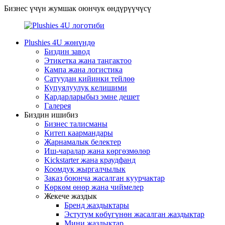
Бизнес үчүн жумшак оюнчук өндүрүүчүсү
Plushies 4U жөнүндө
Биздин завод
Этикетка жана таңгактоо
Кампа жана логистика
Сатуудан кийинки тейлөө
Купуялуулук келишими
Кардарларыбыз эмне дешет
Галерея
Биздин ишибиз
Бизнес талисманы
Китеп каармандары
Жарнамалык белектер
Иш-чаралар жана көргөзмөлөр
Kickstarter жана краудфанд
Коомдук жыргалчылык
Заказ боюнча жасалган куурчактар
Көркөм өнөр жана чиймелер
Жекече жаздык
Бренд жаздыктары
Эстутум көбүгүнөн жасалган жаздыктар
Мини жаздыктар