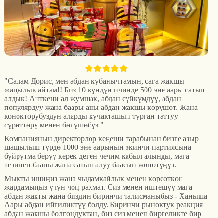
"Салам Дорис, мен абдан кубанычтамын, сага жакшы
жаңылык айтам!! Биз 10 күндүн ичинде 500 эне аары сатып
алдык! Анткени ал жумшак, абдан сүйкүмдүү, абдан
популярдуу жана баары аны абдан жакшы көрүшөт. Жана
конокторубуздун аларды кучакташып турган таттуу
сүрөттөрү менен бөлүшөбүз."
Компаниянын директорлор кеңеши тарабынан бизге азыр
шашылыш түрдө 1000 эне аарынын экинчи партиясына
буйрутма берүү керек деген чечим кабыл алынды, мага
тезинен бааны жана сатып алуу баасын жөнөтүңүз.
Мыкты ишиңиз жана чыдамкайлык менен көрсөткөн
жардамыңыз үчүн чоң рахмат. Сиз менен иштешүү мага
абдан жакты жана биздин биринчи талисманыбыз - Ханыша
Аары абдан ийгиликтүү болду. Биринчи рыноктук реакция
абдан жакшы болгондуктан, биз сиз менен биргеликте бир