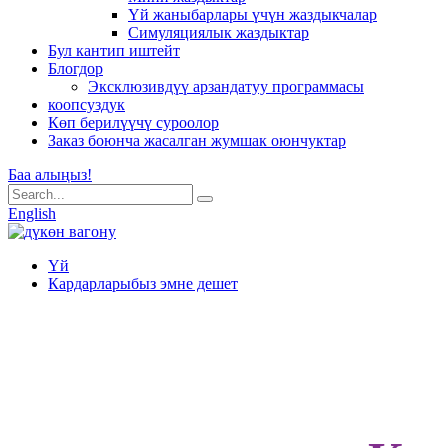
Үй жаныбарлары үчүн жаздыкчалар
Симуляциялык жаздыктар
Бул кантип иштейт
Блогдор
Эксклюзивдүү арзандатуу программасы
коопсуздук
Көп берилүүчү суроолор
Заказ боюнча жасалган жумшак оюнчуктар
Баа алыңыз!
English
Үй
Кардарларыбыз эмне дешет