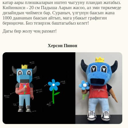
катар аары плюшкаларын иштеп чыгууну пландап жатабыз.
Кийинкиси - 20 см Падыша Аарын жасоо, ал эми тиркемеде
дизайндын чиймеси бар. Сураныч, үлгүнүн баасын жана
1000 даананын баасын айтып, мага убакыт графигин
бериңизчи. Биз тезирээк баштагыбыз келет!
Дагы бир жолу чоң рахмат!
Херсон Пинон