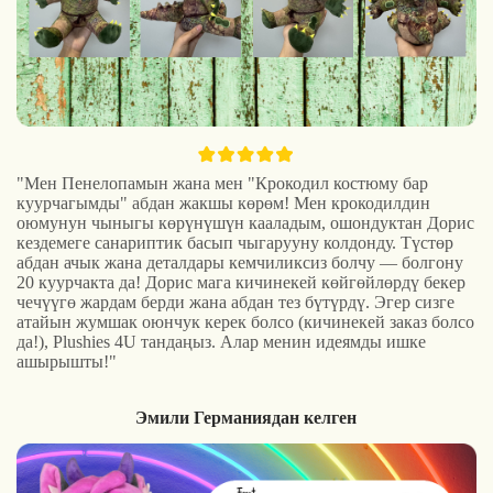
"Мен Пенелопамын жана мен "Крокодил костюму бар
куурчагымды" абдан жакшы көрөм! Мен крокодилдин
оюмунун чыныгы көрүнүшүн кааладым, ошондуктан Дорис
кездемеге санариптик басып чыгарууну колдонду. Түстөр
абдан ачык жана деталдары кемчиликсиз болчу — болгону
20 куурчакта да! Дорис мага кичинекей көйгөйлөрдү бекер
чечүүгө жардам берди жана абдан тез бүтүрдү. Эгер сизге
атайын жумшак оюнчук керек болсо (кичинекей заказ болсо
да!), Plushies 4U тандаңыз. Алар менин идеямды ишке
ашырышты!"
Эмили Германиядан келген